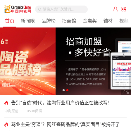
首页
新闻眼
品牌榜
招商馆
金岩奖
辅材
视频
告别“盲选”时代，建陶行业用户价值正在被改写！
中陶原创
10538阅读
骂业主是“穷逼”？网红瓷砖品牌的“真实面目”被揭开了！