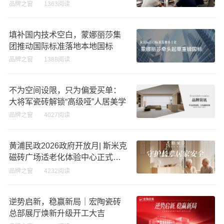
化发展新路径
品牌之窗
1363阅读
填补国内技术空白，蒙娜丽莎集
团推动国际标准落地本地国标
品牌之窗
1388阅读
不为空间设限，只为偏爱买单：
大将军瓷砖解锁“高级哑”人居美学
品牌之窗
4027阅读
黄浦民政2026政府开放月| 斯米克
磁砖广场适老化体验中心正式亮
相
品牌之窗
4232阅读
逆势启新，稳赢新局｜宏陶瓷砖
总部展厅焕新升级开工大吉