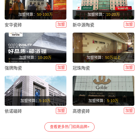
加盟预算：
50-100万
加盟预算：
10-20万
加盟
加盟
安华瓷砖
新中源陶瓷
加盟预算：
10-20万
加盟预算：
50万以上
加盟
加盟
强牌陶瓷
冠珠陶瓷
加盟预算：
5-10万
加盟预算：
5-10万
加盟
加盟
依诺磁砖
高德瓷砖
查看更多热门招商品牌>