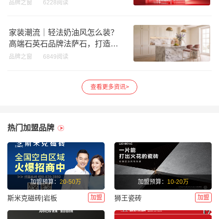
品牌之窗
6228阅读
家装潮流｜轻法奶油风怎么装？
高端石英石品牌法萨石，打造质
感橱柜台面
品牌之窗
6849阅读
查看更多资讯>
热门加盟品牌
加盟预算：
20-50万
加盟预算：
10-20万
加盟
加盟
斯米克磁砖|岩板
狮王瓷砖