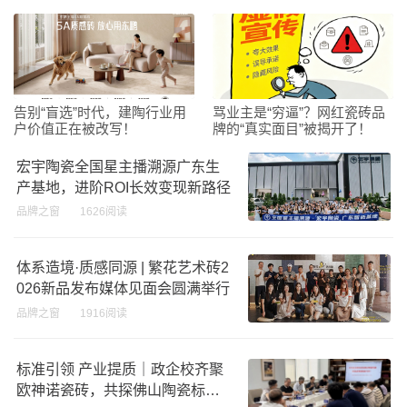
告别“盲选”时代，建陶行业用
骂业主是“穷逼”？网红瓷砖品
户价值正在被改写！
牌的“真实面目”被揭开了！
宏宇陶瓷全国星主播溯源广东生
产基地，进阶ROI长效变现新路径
品牌之窗
1626阅读
体系造境·质感同源 | 繁花艺术砖2
026新品发布媒体见面会圆满举行
品牌之窗
1916阅读
标准引领 产业提质｜政企校齐聚
欧神诺瓷砖，共探佛山陶瓷标准