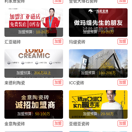
加盟
加盟
利家居瓷砖
壹號大理石瓷砖
加盟预算：
10-20万
加盟预算：
10-20万
加盟
加盟
汇亚磁砖
玛缇瓷砖
加盟预算：
200万以上
加盟预算：
100-200万
加盟
加盟
来德利陶瓷
ICC瓷砖
加盟预算：
50-100万
加盟预算：
20-50万
加盟
加盟
金意陶瓷砖
亚细亚瓷砖