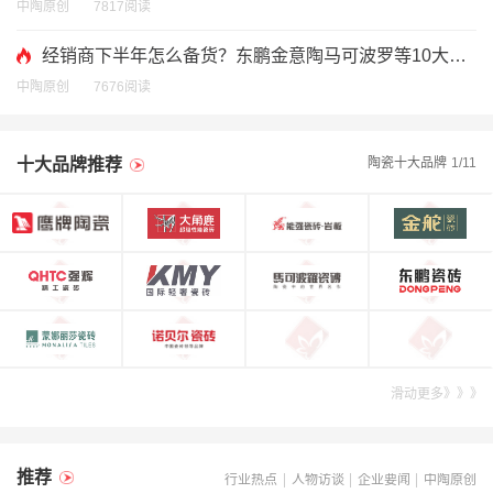
中陶原创
7817阅读
经销商下半年怎么备货？东鹏金意陶马可波罗等10大品
牌集体亮剑
中陶原创
7676阅读
陶瓷十大品牌
1
/11
十大品牌推荐
滑动更多》》》
推荐
行业热点
人物访谈
企业要闻
中陶原创