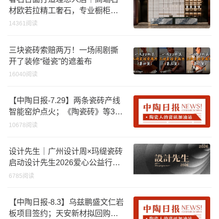
材欧若拉精工奢石，专业橱柜台
面品牌
14361阅读
三块瓷砖索赔两万！一场闹剧撕
开了装修“碰瓷”的遮羞布
16040阅读
【中陶日报-7.29】两条瓷砖产线
智能窑炉点火；《陶瓷砖》等3项
国家标准工作会议即将召开；远
10678阅读
方陶瓷与科达陶瓷工艺研究所签
约
设计先生｜广州设计周×玛缇瓷砖
启动设计先生2026爱心公益行动
「工地安全计划」
6785阅读
【中陶日报-8.3】乌兹鹏盛文仁岩
板项目签约；天安新材拟回购股