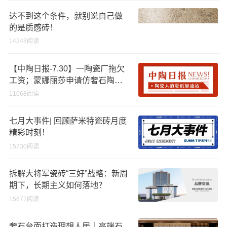
达不到这个条件，就别说自己做
的是质感砖！
14248阅读
【中陶日报-7.30】一陶瓷厂拖欠
工资；蒙娜丽莎申请仿奢石陶瓷
砖相关专利；上半年建筑卫生陶
11068阅读
瓷出口呈现“前高后低”的分化走势
七月大事件| 回顾萨米特瓷砖月度
精彩时刻！
15730阅读
拆解大将军瓷砖“三好”战略：新周
期下，长期主义如何落地？
15677阅读
奢石台面打造理想人居｜高端石