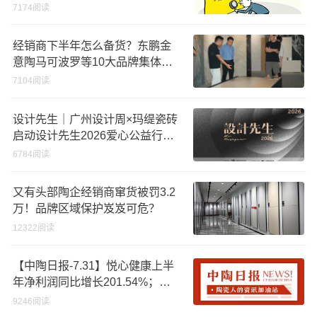
7174阅读
经销商下半年怎么备货？东鹏金
意陶马可波罗等10大品牌集体亮
剑
7104阅读
设计先生｜广州设计周×玛缇瓷砖
启动设计先生2026爱心公益行动
「工地安全计划」
6784阅读
又有头部陶企经销商窜货被罚3.2
万！品牌区域保护岌岌可危？
12322阅读
【中陶日报-7.31】悦心健康上半
年净利润同比增长201.54%；一
陶瓷材料公司欠薪41.2万元；蒙
9246阅读
娜丽莎两项科技成果通过鉴定