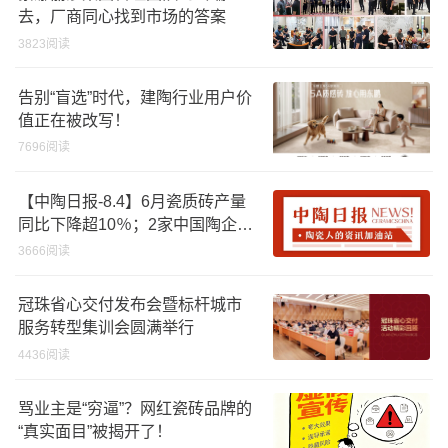
去，厂商同心找到市场的答案
3823阅读
告别“盲选”时代，建陶行业用户价
值正在被改写！
7696阅读
【中陶日报-8.4】6月瓷质砖产量
同比下降超10％；2家中国陶企亮
相马来西亚ARCHIDEX 2026石材
3666阅读
展；东鹏已斥资4852万回购股
份；方向集团出海
冠珠省心交付发布会暨标杆城市
服务转型集训会圆满举行
4436阅读
骂业主是“穷逼”？网红瓷砖品牌的
“真实面目”被揭开了！