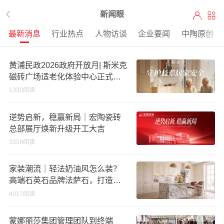
新闻眼
最新消息
行业热点
人物访谈
企业要闻
中陶原创
黄浦民政2026政府开放月| 斯米克
磁砖广场适老化体验中心正式亮
相
1330阅读
逆势启新，稳赢新局｜宏陶瓷砖
总部展厅焕新升级开工大吉
3358阅读
家装潮流｜轻法奶油风怎么装？
高端石英石品牌法萨石，打造质
感橱柜台面
4017阅读
蒙娜丽莎集团管理团队到终端