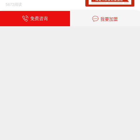
份；东鹏控股新获发明专利授
5672阅读
权；四通股份董事会换届；唯宝
上半年营收49亿元
免费咨询
我要加盟
【中陶日报-8.1】马可波罗取得12
项专利证书；莫和克上半年瓷砖
营收157亿；中资企业拟4.2亿投
4077阅读
资海外建陶瓷厂
中马两国住房领域领导莅临东鹏A
RCHIDEX展位，关注绿色建材创
新实践
5652阅读
新润成瓷砖产品上新| 600x600m
m润彩石，解锁空间的无限可能
5275阅读
代言人迪丽热巴品质推荐！2026
冠珠瓷砖品质人居战略发布会暨
总部旗舰店开幕盛典精彩回顾
7055阅读