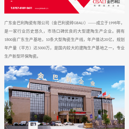
广东金巴利陶瓷有限公司（金巴利瓷砖
）——成立于
年，
GBALI
1998
是一家行业历史悠久，市场口碑优良的大型建陶生产企业。拥有
亩广东生产基地，
条大型陶瓷生产线，年产值达
亿，规划
1800
10
20
年产量（平方）达
万，是国内较大的建陶生产基地之一，专业
5000
生产新型环保陶瓷。