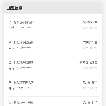
加盟信息
徐**想代理不限品牌
四川省-阆中
电话：132********
2025/05/22
肖**想代理不限品牌
广东省-乐昌
电话：158********
2025/05/22
兰**想代理东鹏瓷砖
湖南省-长沙县
电话：150********
2025/05/22
王**想代理不限品牌
河北省-邢台
电话：156********
2025/05/22
陈**想代理无上岩板
湖北省-荆门