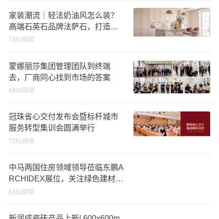
家装潮流｜轻法奶油风怎么装？
高端石英石品牌法萨石，打造质
感橱柜台面
7467阅读
蒙娜丽莎集团管理团队到终端
去，厂商同心找到市场的答案
6809阅读
冠珠省心交付发布会暨标杆城市
服务转型集训会圆满举行
7261阅读
中马两国住房领域领导莅临东鹏A
RCHIDEX展位，关注绿色建材创
新实践
6282阅读
新润成瓷砖产品上新| 600x600m