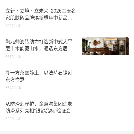
立新・立境・立未来| 2026金玉名
家肌肤砖品牌焕新暨年中新品发
布会盛大启幕
9057阅读
陶元帅瓷砖助力打造新中式大平
层｜木韵藏山水，通透东方居
6613阅读
寻一方茶室静土，以法萨石镌刻
东方禅意
6672阅读
从防滑到守护，金意陶集团适老
防滑系列亮相“银龄品标”验证会
6290阅读