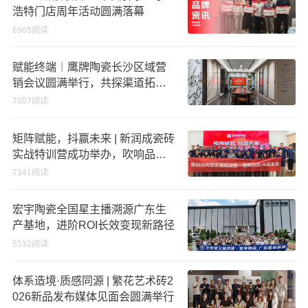
浩特门店周年活动圆满落幕
6965阅读
赋能终端︱鹰牌陶瓷长沙区域营
销会议圆满举行，共探渠道拓展
与门店升级新路径
7007阅读
矩阵赋能，抖赢未来 | 新润成瓷砖
实战特训营成功举办，吹响品牌
秋季营销冲锋号！
7341阅读
宏宇陶瓷全国星主播溯源广东生
产基地，进阶ROI长效变现新路径
5532阅读
体系造境·质感同源 | 繁花艺术砖2
026新品发布媒体见面会圆满举行