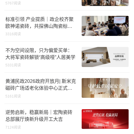
5767阅读
标准引领 产业提质｜政企校齐聚
欧神诺瓷砖，共探佛山陶瓷标准
化发展新路径
3316阅读
不为空间设限，只为偏爱买单：
大将军瓷砖解锁“高级哑”人居美学
5331阅读
黄浦民政2026政府开放月| 斯米克
磁砖广场适老化体验中心正式亮
相
5161阅读
逆势启新，稳赢新局｜宏陶瓷砖
总部展厅焕新升级开工大吉
7124阅读