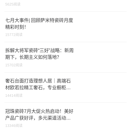
之旅圆满结束
5625阅读
七月大事件| 回顾萨米特瓷砖月度
精彩时刻！
15772阅读
拆解大将军瓷砖“三好”战略：新周
期下，长期主义如何落地？
15702阅读
奢石台面打造理想人居｜高端石
材欧若拉精工奢石，专业橱柜台
面品牌
14414阅读
冠珠瓷砖7月大促火热启动！美好
产品广获好评，多元渠道活动拓
展市场
13346阅读