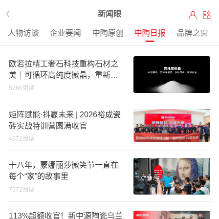
新闻眼
人物访谈
企业要闻
中陶原创
中陶日报
品牌之窗
欧若拉精工奢石科技重构石材之
美｜可循环高纯度微晶，重新定
义高端奢石原料
5266阅读
矩阵赋能·抖赢未来 | 2026裕成瓷
砖实战特训营圆满收官
4672阅读
十八年，蒙娜丽莎微笑节一直在
每个“家”的故事里
7572阅读
113%超额收官！新中源陶瓷乌兰