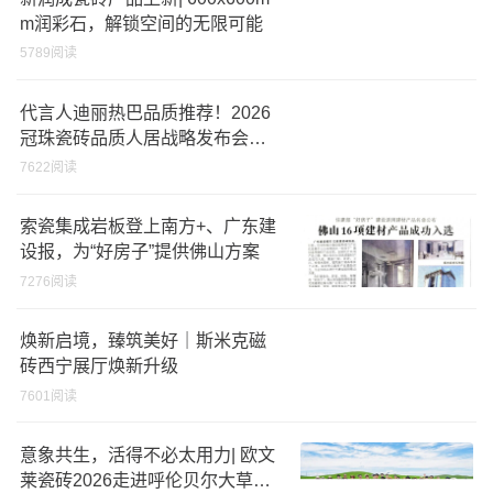
m润彩石，解锁空间的无限可能
5789阅读
代言人迪丽热巴品质推荐！2026
冠珠瓷砖品质人居战略发布会暨
总部旗舰店开幕盛典精彩回顾
7622阅读
索瓷集成岩板登上南方+、广东建
设报，为“好房子”提供佛山方案
7276阅读
焕新启境，臻筑美好｜斯米克磁
砖西宁展厅焕新升级
7601阅读
意象共生，活得不必太用力| 欧文
莱瓷砖2026走进呼伦贝尔大草原