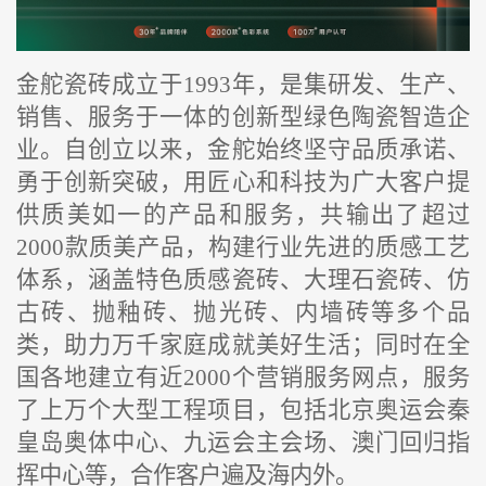
金舵瓷砖
成立于
1993年，是集研发、生产、
销售、服务于一体的创新型绿色陶瓷智造企
业。自创立以来，金舵始终坚守品质承诺、
勇于创新突破，用匠心和
科技
为广大客户提
供质美如一的产品和服务，共输出了超过
2000款质美产品，
构建行业先进的质感工艺
体系，
涵盖特色
质感
瓷砖、大理石瓷砖、仿
古砖、抛釉砖、抛光砖、内墙砖等多个品
类，
助力
万千家庭成就美好生活
；同时在全
国各地建立有近
2000个营销服务网点，服务
了上万个大型工程项目，包括北京奥运会秦
皇岛奥体中心、九运会主会场、澳门回归指
挥中心等，合作客户遍及海内外。