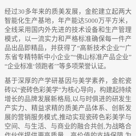
经过
30
多
年来的
质美
发展，金舵建立起两大
智能化生产基地，年产能达
5000万平方米
，
全线采用国内外先进的技术设备和生产管理
模式，以一流实力和严格标准确保每一件产
品出品即精品
，并获得了
“高新技术企业”“广
东省专精特新中小企业”“佛山标准产品企业”
“企业标准‘领跑者’”等多项荣誉认证。
基于深厚的产学研基因
与美学素养
，
金舵瓷
砖以
“瓷砖色彩美学”
为核心导向
，
构建起持续
增长的品牌发展新格局
,以与时俱进的研发生
产实力、精益求精的质美产品体系、创新发
展的营销服务模式,推动实现瓷砖色彩美学与
空间、与生活、与商业的融合共创,为战略合
作伙伴提供更高质量、高价值的支持保障,为