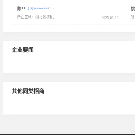
陈**
姚
（159********）：
所在区域：湖北省-荆门
所
2025-03-20
企业要闻
其他同类招商