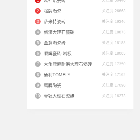
欧神诺瓷砖
关注度
30440
强牌陶瓷
关注度
26868
萨米特瓷砖
关注度
19346
新濠大理石瓷砖
关注度
18873
金意陶瓷砖
关注度
18188
顺辉瓷砖·岩板
关注度
18005
大角鹿超耐磨大理石瓷砖
关注度
17350
通利TOMELY
关注度
17162
鹰牌陶瓷
关注度
17090
壹號大理石瓷砖
关注度
16273