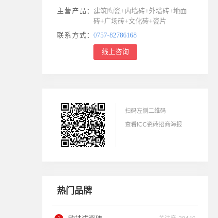
主营产品：
建筑陶瓷+内墙砖+外墙砖+地面
砖+广场砖+文化砖+瓷片
联系方式：
0757-82786168
线上咨询
扫码左侧二维码
查看ICC瓷砖招商海报
热门品牌