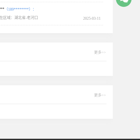
**
（189********）：
在区域：湖北省-老河口
2025-03-11
更多>>
更多>>