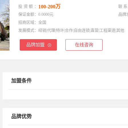
100-200万
投资额：
联系
保证金额：
0.0000元
品牌
招商区域：
全国
发展模式：
经销|代理|特许|合作|自由连锁|直营|工程渠道|其他
品牌加盟
在线咨询
加盟条件
品牌优势