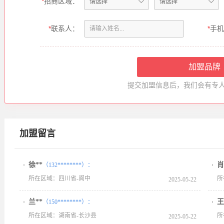
*
招商区域：
*
联系人：
*
手机
提交加盟信息后，我们会有专
加盟留言
徐**
肖
（132********）：
所在区域：四川省-阆中
所
2025-05-22
兰**
王
（150********）：
所在区域：湖南省-长沙县
所
2025-05-22