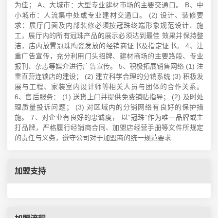
为佳； A、大城市：大型专业建材市场的主要交通口。 B、中
小城市：人流集中处或专业建材交通口。 (2) 设计、装修要
求：展厅门面及内部装修必须按冠珠终端形象规范设计、施
工，展厅内的所有冠珠产品的展示必须达到最佳 效果并保持整
洁，店内放置冠珠陶瓷发放的经销商证书及指定证书。 4、注
重广告宣传，充分利用门头招牌、建材商场的主要路段、专业
报刊、杂志等媒介进行广告宣传。 5、积极拓展销售网络 (1) 注
重直营连锁店的建设； (2) 建立科学合理的分销系统 (3) 积极发
展与工程、家装室内设计师等相关人员与团体的合作关系。
6、售后服务： (1) 送货上门并提供免费铺贴指导； (2) 及时处
理质量投诉问题； (3) 对区域内的分销网络有良好的保护措
施。 7、对企业有良好的忠诚度， 以“冠珠”作为唯一品牌或主
打品牌，严格履行经销商合同、加盟店经营手册等文件所规定
的责任与义务，遵守公司对于加盟商的统一规范要求
加盟支持