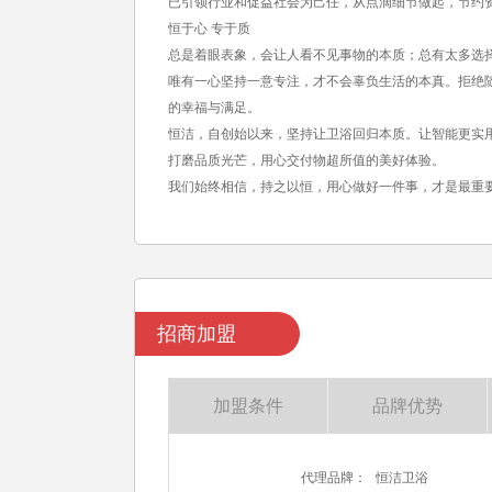
已引领行业和促益社会为己任，从点滴细节做起，节约
恒于心 专于质
总是着眼表象，会让人看不见事物的本质；总有太多选
唯有一心坚持一意专注，才不会辜负生活的本真。拒绝
的幸福与满足。
恒洁，自创始以来，坚持让卫浴回归本质。让智能更实
打磨品质光芒，用心交付物超所值的美好体验。
我们始终相信，持之以恒，用心做好一件事，才是最重
招商加盟
加盟条件
品牌优势
代理品牌：
恒洁卫浴