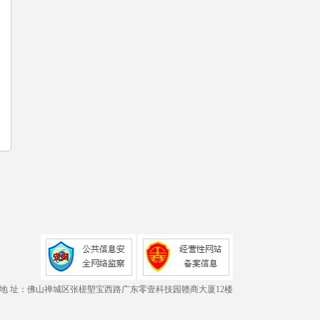
地 址：佛山禅城区张槎塱宝西路广东零壹科技园赣商大厦12楼