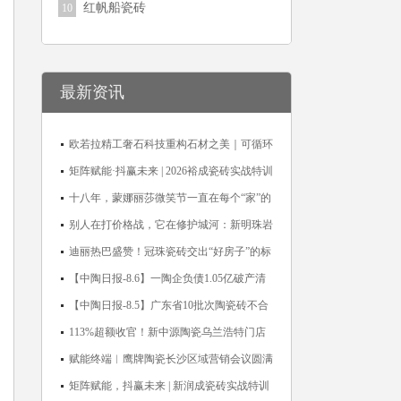
红帆船瓷砖
10
最新资讯
欧若拉精工奢石科技重构石材之美｜可循环
高纯度微晶，重新定义高端奢石原料
矩阵赋能·抖赢未来 | 2026裕成瓷砖实战特训
营圆满收官
十八年，蒙娜丽莎微笑节一直在每个“家”的
故事里
别人在打价格战，它在修护城河：新明珠岩
板的逆势密码
迪丽热巴盛赞！冠珠瓷砖交出“好房子”的标
准答卷
【中陶日报-8.6】一陶企负债1.05亿破产清
算；东鹏拟延长基金投资期限；工信部开展
【中陶日报-8.5】广东省10批次陶瓷砖不合
建陶行业能效领跑者企业推荐工作
格；科达购买特福国际股份申请未通过；蒙
113%超额收官！新中源陶瓷乌兰浩特门店
娜丽莎5千万回购股份；建霖家居海外产能
周年活动圆满落幕
赋能终端︱鹰牌陶瓷长沙区域营销会议圆满
突破18亿元
举行，共探渠道拓展与门店升级新路径
矩阵赋能，抖赢未来 | 新润成瓷砖实战特训