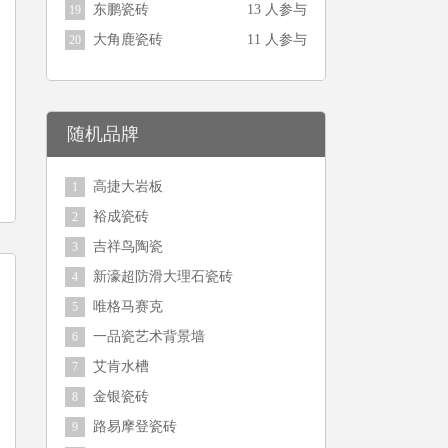
东鹏瓷砖
13 人参与
19
大角鹿瓷砖
11 人参与
20
随机品牌
高捷大岩板
1
裕成瓷砖
2
吉祥鸟陶瓷
3
新濠超防滑大理石瓷砖
4
唯格马赛克
5
一品瓷艺术背景墙
6
艾肯水槽
7
金银瓷砖
8
路易摩登瓷砖
9