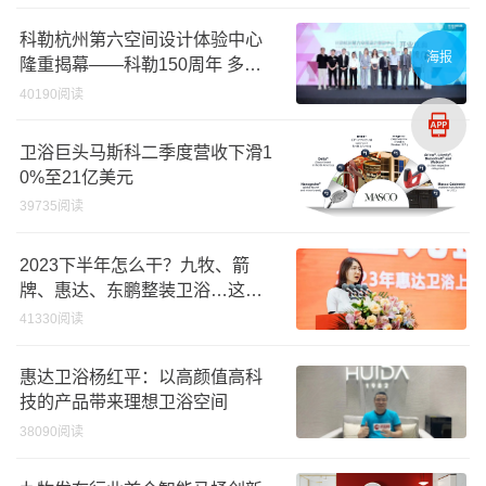
科勒杭州第六空间设计体验中心
海报
隆重揭幕——科勒150周年 多维
诠释优雅生活美学
40190阅读
卫浴巨头马斯科二季度营收下滑1
0%至21亿美元
39735阅读
2023下半年怎么干？九牧、箭
牌、惠达、东鹏整装卫浴…这样
说
41330阅读
惠达卫浴杨红平：以高颜值高科
技的产品带来理想卫浴空间
38090阅读