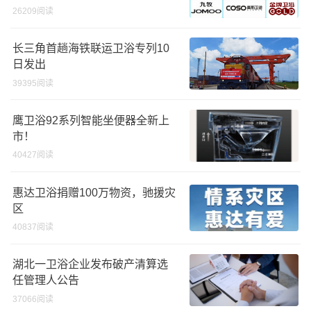
26209阅读
长三角首趟海铁联运卫浴专列10
日发出
39395阅读
鹰卫浴92系列智能坐便器全新上
市！
40427阅读
惠达卫浴捐赠100万物资，驰援灾
区
40837阅读
湖北一卫浴企业发布破产清算选
任管理人公告
37066阅读