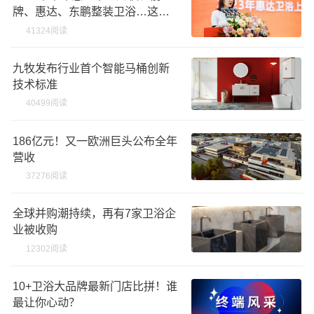
牌、惠达、东鹏整装卫浴…这样
说
41324阅读
九牧发布行业首个智能马桶创新
技术标准
40499阅读
186亿元！又一欧洲巨头公布全年
营收
37276阅读
全球并购潮持续，再有7家卫浴企
业被收购
12302阅读
10+卫浴大品牌最新门店比拼！谁
最让你心动？