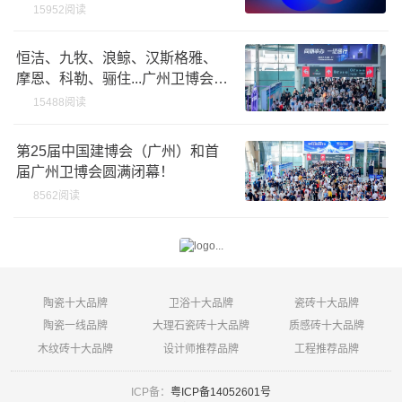
15952阅读
恒洁、九牧、浪鲸、汉斯格雅、
摩恩、科勒、骊住...广州卫博会上
最火爆的品牌
15488阅读
第25届中国建博会（广州）和首
届广州卫博会圆满闭幕！
8562阅读
陶瓷十大品牌
卫浴十大品牌
瓷砖十大品牌
陶瓷一线品牌
大理石瓷砖十大品牌
质感砖十大品牌
木纹砖十大品牌
设计师推荐品牌
工程推荐品牌
ICP备：
粤ICP备14052601号