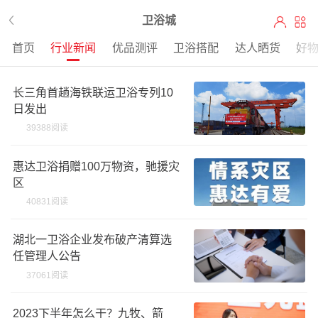
卫浴城
首页
行业新闻
优品测评
卫浴搭配
达人晒货
好
长三角首趟海铁联运卫浴专列10
日发出
39388阅读
惠达卫浴捐赠100万物资，驰援灾
区
40831阅读
湖北一卫浴企业发布破产清算选
任管理人公告
37061阅读
2023下半年怎么干？九牧、箭