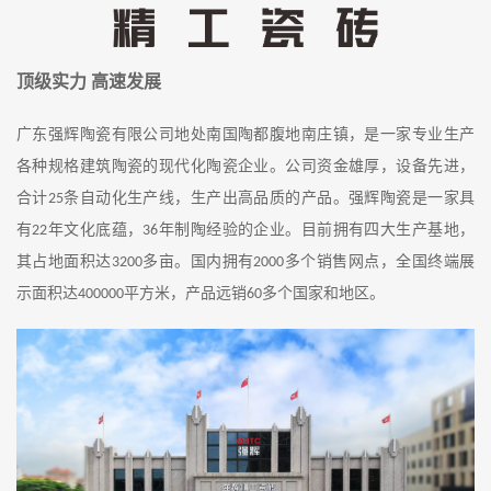
顶级实力
高速发展
广东强辉陶瓷有限公司地处南国陶都腹地南庄镇
，
是一家专业生产
各种规格建筑陶瓷的现代化陶瓷企业。公司资金雄厚，设备先进，
合计
条自动化生产线
，生产出
高品质的产品
。强辉陶瓷
是一家具
25
有
年文化底蕴，
年制陶
经验的企业。
目前
拥有
四
大生产基地
，
22
36
其占地面积达
多亩。国内拥有
多个销售网点，全国终端展
3200
2000
示面积达
平方米，产品远销
多个国家和地区。
40
0000
60