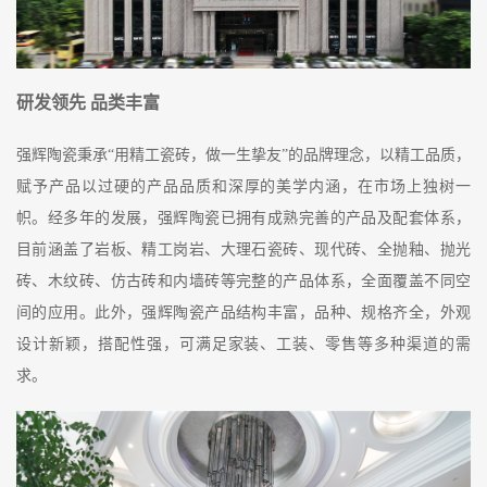
研发领先
品
类
丰富
强辉陶瓷
秉承
“用精工瓷砖，做一生挚友”的品牌理念
，
以精工品质，
赋予产品
以过硬的产品品质
和深厚的
美学内涵
，在市场上独树一
帜。经多年的发展，强辉陶瓷已拥有成熟完善的产品及配套体系，
目前涵盖了
岩板、精工岗岩、大理石瓷砖、现代砖、
全抛釉
、
抛光
砖、木纹砖
、
仿古砖
和
内墙砖
等完整的
产品体系，全面覆盖不同空
间的应用。此外，
强辉陶瓷产品结构丰富，品种、规格齐全，外观
设计新颖，搭配性强，可满足
家装、工装、零售等多种渠道的需
求。