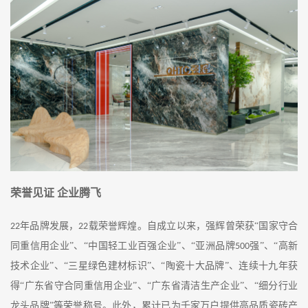
荣誉见证
企业腾飞
年品牌发展，
载荣誉辉煌。自成立以来，强辉曾荣获“国家守合
22
22
同重信用企业”、“中国轻工业百强企业”、“亚洲品牌
强”、“高新
500
技术企业”、“三星绿色建材标识”、“陶瓷十大品牌”、连续十九年获
得“广东省守合同重信用企业”、“广东省清洁生产企业”、“细分行业
龙头品牌”等荣誉称号
。此外，
累计已为千家万户提供高品质瓷砖产