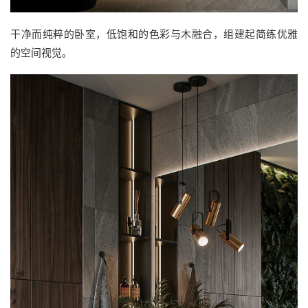
干净而纯粹的卧室，低饱和的色彩与木融合，组建起简练优雅
的空间视觉。