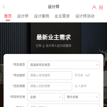
设计师
首页
设计师
设计案例
业主需求
设计师活动
最新业主需求
已有
0
设计师入驻为您服务
*
项目类型
*
项目面积
平方米（㎡）
*
您的预算
元 人民币
*
项目所在地