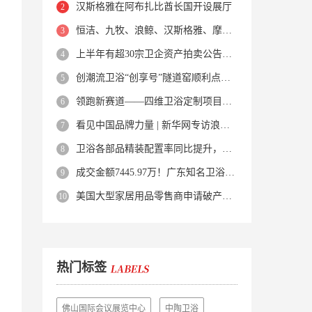
汉斯格雅在阿布扎比酋长国开设展厅
恒洁、九牧、浪鲸、汉斯格雅、摩恩、科勒、骊住...广州卫博会上最火爆的品牌
上半年有超30宗卫企资产拍卖公告；多地卖场倒闭、商铺流拍
创潮流卫浴“创享号”隧道窑顺利点火投产！
领跑新赛道——四维卫浴定制项目培训重庆站正式启动
看见中国品牌力量 | 新华网专访浪鲸卫浴品牌管理中心总监林学舟
卫浴各部品精装配置率同比提升，智能坐便器配置率最大近四成
成交金额7445.97万！广东知名卫浴企业100%股权被转让
美国大型家居用品零售商申请破产保护
热门标签
佛山国际会议展览中心
中陶卫浴