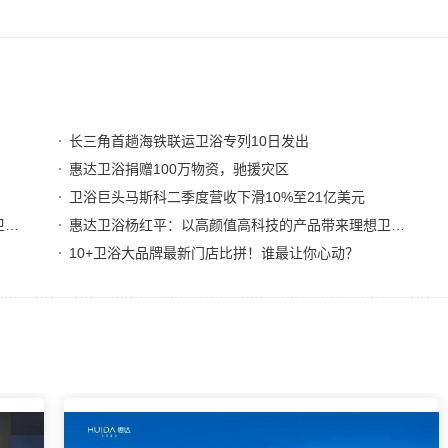
长三角首趟海铁联运卫浴专列10日发出
惠达卫浴捐赠100万物资，驰援灾区
卫浴巨头马斯科二季度营收下滑10%至21亿美元
2023下半年怎么干？九牧、箭牌、惠达、东鹏整装卫浴…这样说
惠达卫浴杨红平：以高颜值高科技的产品带来理想卫浴空间
10+卫浴大品牌最新门店比拼！谁最让你心动？