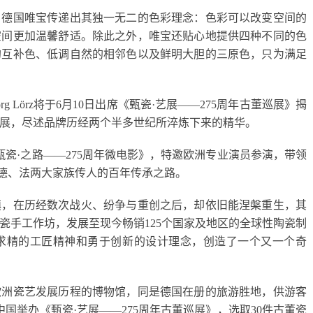
，德国唯宝传递出其独一无二的色彩理念：色彩可以改变空间的
空间更加温馨舒适。除此之外，唯宝还贴心地提供四种不同的色
的互补色、低调自然的相邻色以及鲜明大胆的三原色，只为满足
g Lörz将于6月10日出席《甄瓷·艺展——275周年古董巡展》揭
展，尽述品牌历经两个半多世纪所淬炼下来的精华。
甄瓷·之路——275周年微电影》，特邀欧洲专业演员参演，带领
寻德、法两大家族传人的百年传承之路。
小镇，在历经数次战火、纷争与重创之后，却依旧能涅槃重生，其
瓷手工作坊，发展至现今畅销125个国家及地区的全球性陶瓷制
求精的工匠精神和勇于创新的设计理念，创造了一个又一个奇
欧洲瓷艺发展历程的博物馆，同是德国在册的旅游胜地，供游客
中国举办《甄瓷·艺展——275周年古董巡展》，选取30件古董瓷