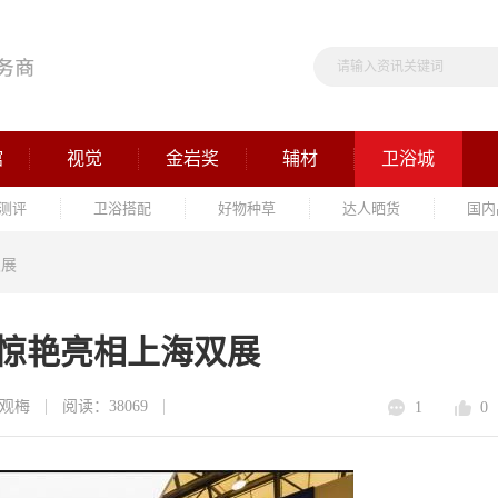
馆
视觉
金岩奖
辅材
卫浴城
测评
卫浴搭配
好物种草
达人晒货
国内
双展
品惊艳亮相上海双展
观梅
阅读：38069
1
0