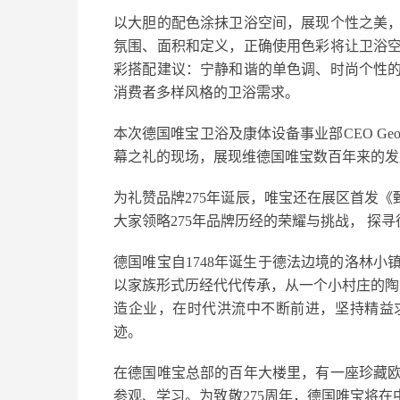
以大胆的配色涂抹卫浴空间，展现个性之美
氛围、面积和定义，正确使用色彩将让卫浴
彩搭配建议：宁静和谐的单色调、时尚个性
消费者多样风格的卫浴需求。
本次德国唯宝卫浴及康体设备事业部CEO Geor
幕之礼的现场，展现维德国唯宝数百年来的发
为礼赞品牌275年诞辰，唯宝还在展区首发《
大家领略275年品牌历经的荣耀与挑战， 探
德国唯宝自1748年诞生于德法边境的洛林
以家族形式历经代代传承，从一个小村庄的陶
造企业，在时代洪流中不断前进，坚持精益
迹。
在德国唯宝总部的百年大楼里，有一座珍藏
参观、学习。为致敬275周年，德国唯宝将在