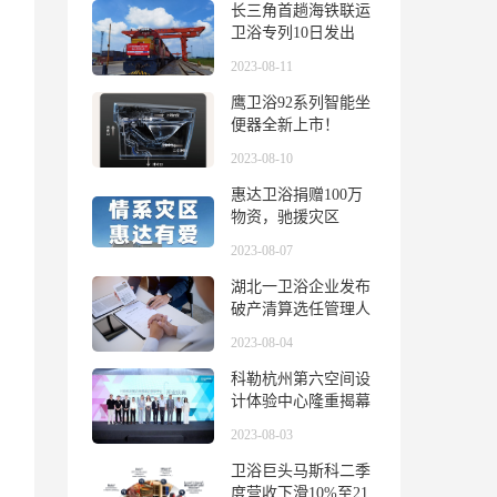
长三角首趟海铁联运
卫浴专列10日发出
2023-08-11
鹰卫浴92系列智能坐
便器全新上市！
2023-08-10
惠达卫浴捐赠100万
物资，驰援灾区
2023-08-07
湖北一卫浴企业发布
破产清算选任管理人
公告
2023-08-04
科勒杭州第六空间设
计体验中心隆重揭幕
——科勒150周年 多
2023-08-03
维诠释优雅生活美学
卫浴巨头马斯科二季
度营收下滑10%至21