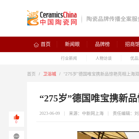
首页
新闻眼
品牌榜
招商
行业新闻
人物访谈
优品
首页
/
卫浴城
/
“275岁”德国唯宝携新品惊艳亮相上海
“275岁”德国唯宝携新
2023-06-09
来源：中新网上海
责任编辑：刘
0