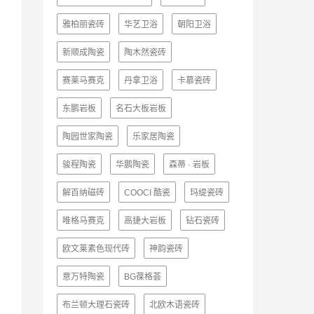
雅柏丽瓷砖
华艺卫浴
朝阳卫浴
新顺成陶瓷
陶木然瓷砖
赛莱马赛克
丹拿卫浴
卡慕瓷砖
东鹏岩板
名石大板岩板
陶园世家陶瓷
乐家居陶瓷
骏程陶瓷
华鹏陶瓷
森蒂 · 岩板
解百纳磁砖
COOCI 酷瓷
玛缇瓷砖
唯格马赛克
高捷大岩板
钻石瓷砖
欧文莱素色现代砖
神韵瓷砖
意万特陶瓷
BG葆格荟
布兰顿大理石瓷砖
北欧木语瓷砖