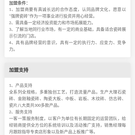
加盟条件：
、加盟商要有真诚长远的合作态度，认同品牌文化，愿意以
1
“
强牌瓷砖
”作为一项事业进行投资并用心经营。
、需具备一定经济投资能力和市场拓展能力。
2
、了解当地同行业市场，有一定的商业基础，具备
适合瓷砖展
3
示引流
的
门店
。
、具有
品牌经营的
意识，具有
一定的执行力、应变力、竞争
4
力。
加盟支持
、产品支持
1
全系列全规格，多重独创工艺，打造流量产品。
生产
大
理石瓷
砖、金刚釉瓷砖、陶瓷大板、中板、岩板、木纹砖、仿古砖、
瓷片八
大类共
多款产品。
3
00
、服务支持
2
一客一策服务制度，以客户为单位有长期固定的运营团队，
给
经销商提供全方位的系统培训以及活动推广支持，
销售经理每
月跟踪指导
专卖店形象以及
新产品
上板
推广
等。