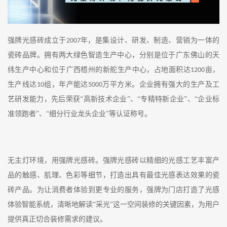
强牌光感砖
成立于
年，
是集设计、研发、制造、营销为一体的
2007
瓷砖
品牌。拥
有两大绿色智造生产中心，分别
是
位于广东佛山的天
纬生产中心
和
位于广西梧州的新舵生产中心
，
占地面积达
亩，
1200
生产线达
组，年产能达
万平方米。企业拥有强大的生产及工
10
5000
艺研发能力，先后荣获
“
高新技术企业
”
、
“
专精特新企业
”
、
“
企业标
准领跑者
”
、
“
细分行业龙头企业
”
等认证称号。
无主灯环境，用强牌光感砖。
强牌光感砖以精细的光感工艺丰富产
品的触感、肌理、色彩等细节，打造出具有最佳光感表达效果的瓷
砖产品
。为让消费者体验到更专业的服务，强牌为门店打造了光感
体验智能系统，清晰地解读
“采光”这一空间装修的关键因素，为用户
提供真正切合装修需求的建议。