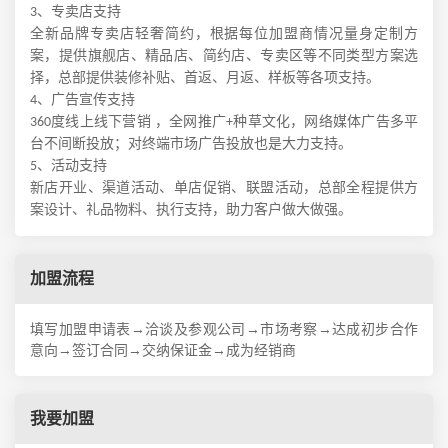
、专卖店支持
3
全新品牌专卖店
轻奢简约，根据每位加盟商情况
量身定制
方
案
，提供旗舰店、精品店、
简约店
、
专卖区等不同类型方案选
择，总部提供装修补贴、首返、月返、样板等各项支持
。
、广告宣传支持
4
度线上线下营销 ，
全网推广
种草文化
，
网络媒体广告
多平
360
+
台
不间断投放
；对终端市场广告投放也是大力支持。
、活动支持
5
新店开业、渠道活动、单店促销、联盟活动，总部全程提供方
案设计、礼品物料、执行支持，助力客户做大做强。
加盟流程
填写加盟申请表→洽谈及参观公司→市场考察→达成初步合作
意向→签订合同→交纳保证金→成为经销商
我要加盟