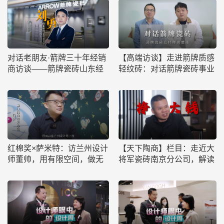
对话老朋友·箭牌三十年经销
【高端访谈】走进箭牌质感
商访谈——箭牌瓷砖山东经
轻纹砖：对话箭牌瓷砖事业
销商刘勇
部总经理龚楚雄
红棉奖×萨米特：访兰州设计
【天下陶商】栏目：走近大
师董帅，用有限空间，做无
将军瓷砖南京分公司，解读
限设计
王振谋致胜市场的“兵法”