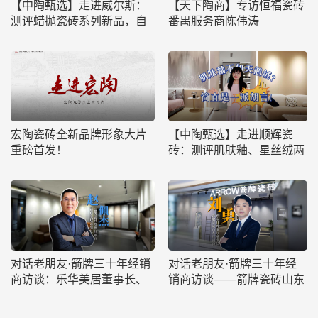
【中陶甄选】走进威尔斯：
【天下陶商】专访恒福瓷砖
测评蜡抛瓷砖系列新品，自
番禺服务商陈伟涛
然质感，蜡光温润
宏陶瓷砖全新品牌形象大片
【中陶甄选】走进顺辉瓷
重磅首发！
砖：测评肌肤釉、星丝绒两
款产品，击碎肌肤釉不如天
鹅绒的谣言
对话老朋友·箭牌三十年经销
对话老朋友·箭牌三十年经
商访谈：乐华美居董事长、
销商访谈——箭牌瓷砖山东
箭牌瓷砖郑州经销商赵佩杰
经销商刘勇