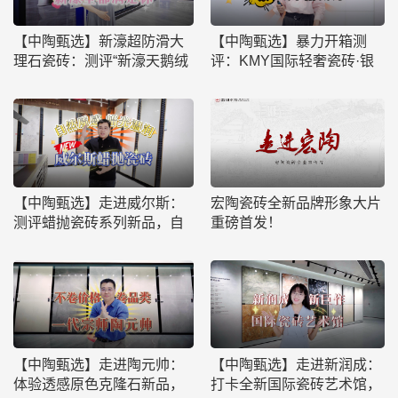
【中陶甄选】新濠超防滑大
【中陶甄选】暴力开箱测
理石瓷砖：测评“新濠天鹅绒
评：KMY国际轻奢瓷砖·银
二代超防滑”
河大板，其性能是否禁得住
重重考验？
【中陶甄选】走进威尔斯：
宏陶瓷砖全新品牌形象大片
测评蜡抛瓷砖系列新品，自
重磅首发！
然质感，蜡光温润
【中陶甄选】走进陶元帅：
【中陶甄选】走进新润成：
体验透感原色克隆石新品，
打卡全新国际瓷砖艺术馆，