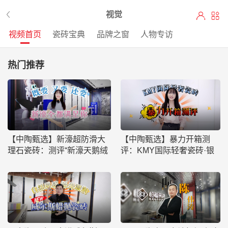
视觉
视频首页
瓷砖宝典
品牌之窗
人物专访
热门推荐
【中陶甄选】新濠超防滑大
【中陶甄选】暴力开箱测
理石瓷砖：测评“新濠天鹅绒
评：KMY国际轻奢瓷砖·银
二代超防滑”
河大板，其性能是否禁得住
重重考验？