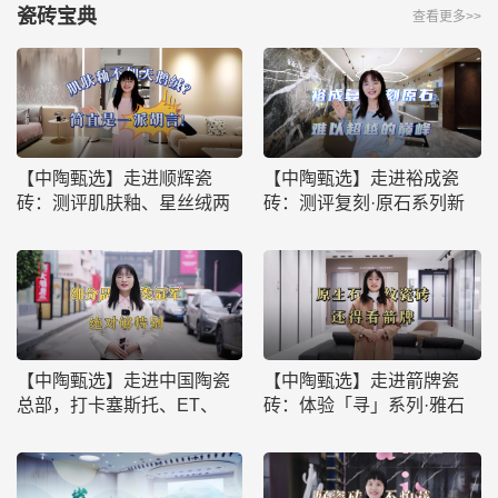
瓷砖宝典
查看更多>>
【中陶甄选】走进顺辉瓷
【中陶甄选】走进裕成瓷
砖：测评肌肤釉、星丝绒两
砖：测评复刻·原石系列新
款产品，击碎肌肤釉不如天
品，回归本真，还原自然之
鹅绒的谣言
美
【中陶甄选】走进中国陶瓷
【中陶甄选】走进箭牌瓷
总部，打卡塞斯托、ET、
砖：体验「寻」系列·雅石
KT、阿蕊亚，挖掘陶瓷行业
集产品，探寻千年美学，领
各领域的品类冠军！
略自然意趣