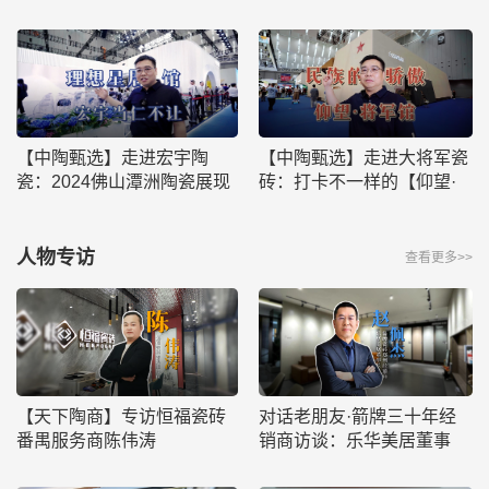
无惧价格内卷的秘诀曝光！
发现更国际化的审美趋势
【中陶甄选】走进宏宇陶
【中陶甄选】走进大将军瓷
瓷：2024佛山潭洲陶瓷展现
砖：打卡不一样的【仰望·
场 理想星居馆带来3大重场
将军馆】
戏！
人物专访
查看更多>>
【天下陶商】专访恒福瓷砖
对话老朋友·箭牌三十年经
番禺服务商陈伟涛
销商访谈：乐华美居董事
长、箭牌瓷砖郑州经销商赵
佩杰