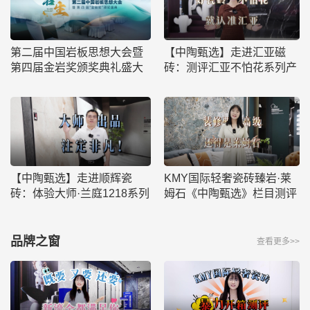
第二届中国岩板思想大会暨
【中陶甄选】走进汇亚磁
第四届金岩奖颁奖典礼盛大
砖：测评汇亚不怕花系列产
召开
品
【中陶甄选】走进顺辉瓷
KMY国际轻奢瓷砖臻岩·莱
砖：体验大师·兰庭1218系列
姆石《中陶甄选》栏目测评
新品，顺辉大舍集思高定奢
光新作
品牌之窗
查看更多>>