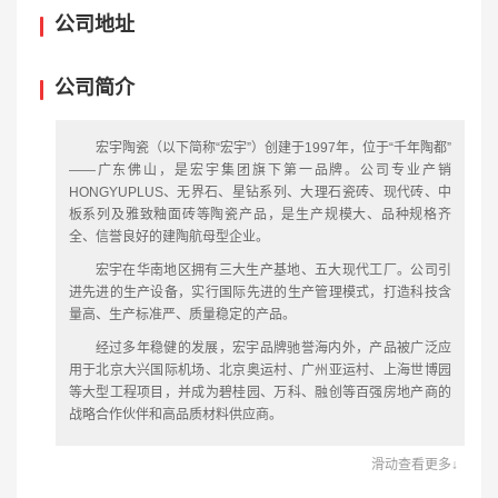
公司地址
公司简介
宏宇陶瓷（以下简称“宏宇”）创建于1997年，位于“千年陶都”
——广东佛山，是宏宇集团旗下第一品牌。公司专业产销
HONGYUPLUS、无界石、星钻系列、大理石瓷砖、现代砖、中
板系列及雅致釉面砖等陶瓷产品，是生产规模大、品种规格齐
全、信誉良好的建陶航母型企业。
宏宇在华南地区拥有三大生产基地、五大现代工厂。公司引
进先进的生产设备，实行国际先进的生产管理模式，打造科技含
量高、生产标准严、质量稳定的产品。
经过多年稳健的发展，宏宇品牌驰誉海内外，产品被广泛应
用于北京大兴国际机场、北京奥运村、广州亚运村、上海世博园
等大型工程项目，并成为碧桂园、万科、融创等百强房地产商的
战略合作伙伴和高品质材料供应商。
滑动查看更多↓