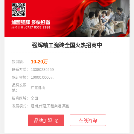
强辉精工瓷砖全国火热招商中
10-20万
投资额：
联系方式：
13380239559
保证金额：
10000.0000元
品牌发源
广东佛山
地：
招商区域：
全国
发展模式：
经销,代理,工程渠道,其他
品牌加盟
在线咨询