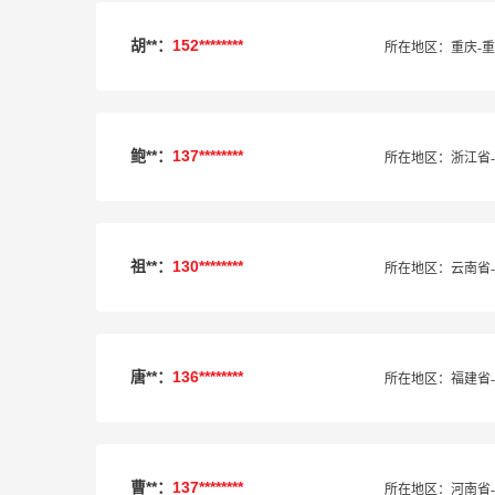
胡**：
152********
所在地区：重庆-
鲍**：
137********
所在地区：浙江省
祖**：
130********
所在地区：云南省
唐**：
136********
所在地区：福建省
曹**：
137********
所在地区：河南省