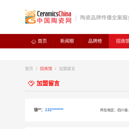
首页
新闻眼
品牌榜
招商
首页
/
招商馆
/
加盟留言
加盟留言
徐**：
132********
所在地区：四川省