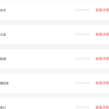
查看详情
2024-05-06
重庆市
查看详情
2024-05-06
-兰溪
查看详情
2024-05-06
-昭通
查看详情
2024-05-06
-莆田县
查看详情
2024-05-06
-周口