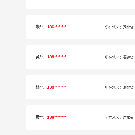
朱**：
186********
所在地区：湖北省
黄**：
188********
所在地区：福建省
林**：
138********
所在地区：湖北省
黄**：
186********
所在地区：广东省