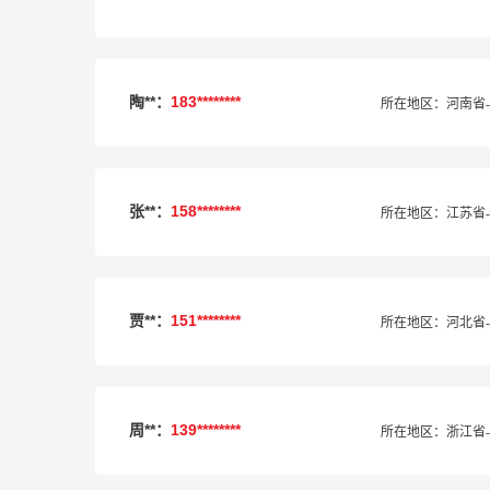
陶**：
183********
所在地区：河南省
张**：
158********
所在地区：江苏省
贾**：
151********
所在地区：河北省
周**：
139********
所在地区：浙江省