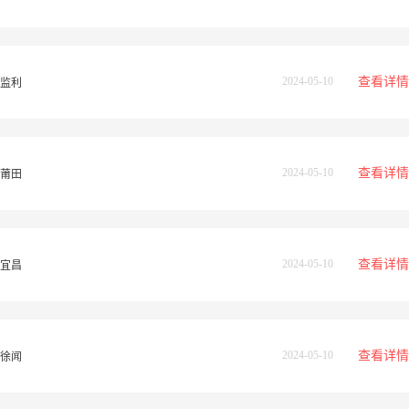
查看详情
2024-05-10
-监利
查看详情
2024-05-10
-莆田
查看详情
2024-05-10
-宜昌
查看详情
2024-05-10
-徐闻