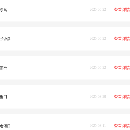
查看详情
2025-05-22
-乐昌
查看详情
2025-05-22
-长沙县
查看详情
2025-05-22
-邢台
查看详情
2025-03-20
-荆门
查看详情
2025-03-11
-老河口