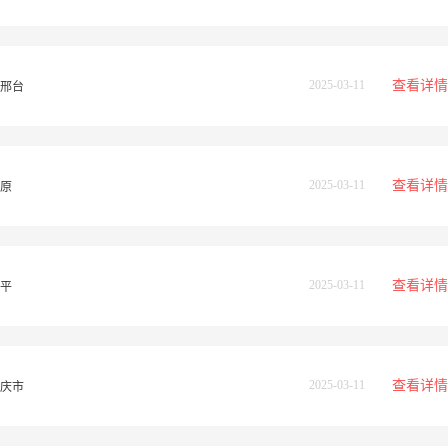
查看详情
2025-03-11
-邢台
查看详情
2025-03-11
固原
查看详情
2025-03-11
桂平
查看详情
2025-03-11
重庆市