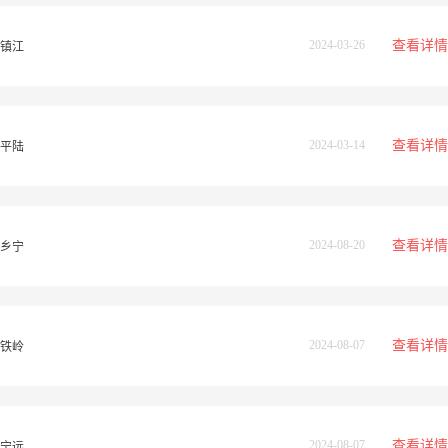
查看详情
2024-03-26
-镇江
查看详情
2024-03-14
-平陆
查看详情
2024-08-20
-乡宁
查看详情
2024-08-07
-铁岭
查看详情
2024-08-07
-宁远