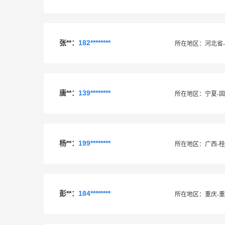
张**：
182********
所在地区：河北省
唐**：
139********
所在地区：宁夏-
杨**：
199********
所在地区：广西-
彭**：
184********
所在地区：重庆-