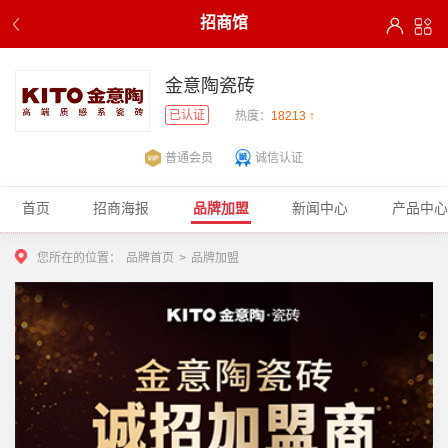
招商馆
金意陶瓷砖
已认证
热度：
18213 ↑
普通会员
诚信认证
首页
招商海报
品牌加盟
新闻中心
产品中心
您所在的位置：
品牌首页
>
品牌加盟