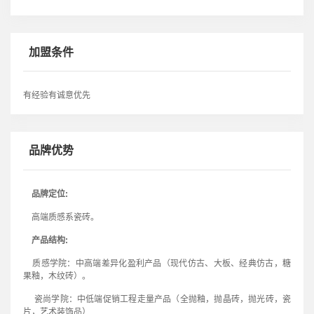
加盟条件
有经验有诚意优先
品牌优势
品牌定位:
高端质感系瓷砖。
产品结构:
质感学院：中高端差异化盈利产品（现代仿古、大板、经典仿古，糖
果釉，木纹砖）。
瓷尚学院：中低端促销工程走量产品（全抛釉，抛晶砖，抛光砖，瓷
片，艺术装饰品）