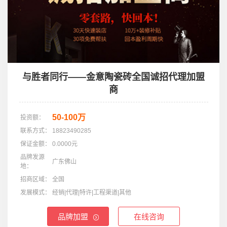
与胜者同行——金意陶瓷砖全国诚招代理加盟
商
50-100万
投资额：
联系方式：
18823490285
保证金额：
0.0000元
品牌发源
广东佛山
地：
招商区域：
全国
发展模式：
经销|代理|特许|工程渠道|其他
品牌加盟
在线咨询