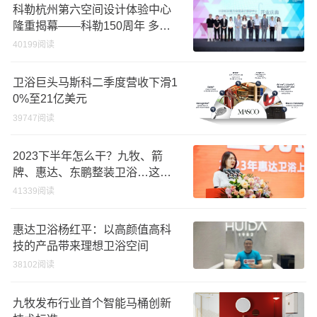
科勒杭州第六空间设计体验中心
隆重揭幕——科勒150周年 多维
诠释优雅生活美学
40199阅读
卫浴巨头马斯科二季度营收下滑1
0%至21亿美元
39747阅读
2023下半年怎么干？九牧、箭
牌、惠达、东鹏整装卫浴…这样
说
41339阅读
惠达卫浴杨红平：以高颜值高科
技的产品带来理想卫浴空间
38102阅读
九牧发布行业首个智能马桶创新