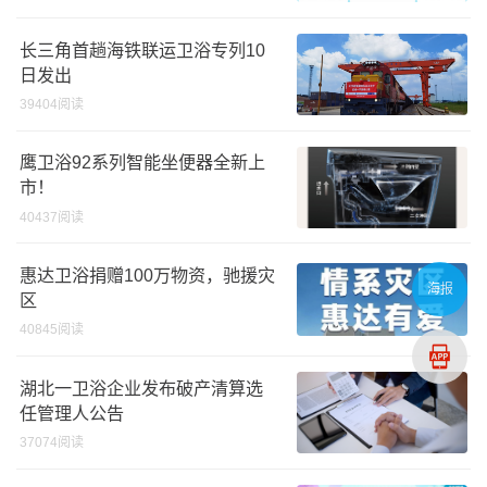
长三角首趟海铁联运卫浴专列10
日发出
39404阅读
鹰卫浴92系列智能坐便器全新上
市！
40437阅读
惠达卫浴捐赠100万物资，驰援灾
海报
区
40845阅读
湖北一卫浴企业发布破产清算选
任管理人公告
37074阅读