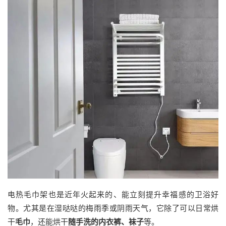
电热毛巾架也是近年火起来的、能立刻提升幸福感的卫浴好
物。尤其是在湿哒哒的梅雨季或阴雨天气，它除了可以日常烘
干
毛巾
，还能烘干
随手洗的内衣裤、袜子
等。