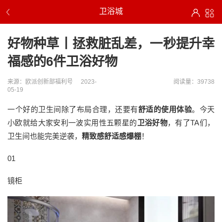
卫浴城
好物种草丨拯救脏乱差，一秒提升幸
福感的6件卫浴好物
来源：欧派创新部福利号
2023-
阅读量：39738
05-19
一个好的卫生间除了布局合理，还要有
舒适的使用体验
。今天
小欧就给大家安利一波实用性五颗星的
卫浴好物
，有了TA们，
卫生间也能完美逆袭，
精致感舒适感爆棚
！
01
镜柜