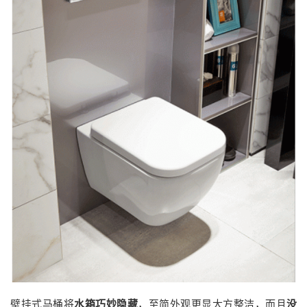
壁挂式马桶将
水箱巧妙隐藏
，至简外观更显大方整洁，而且
没