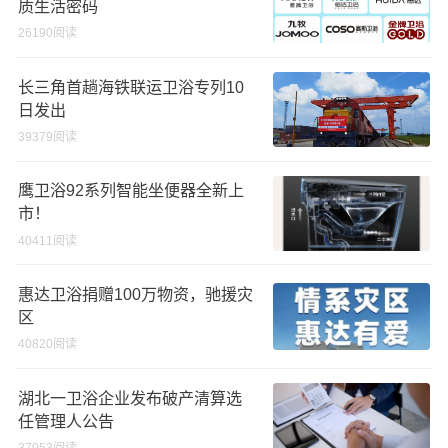
质生活密码
26190阅读
长三角首趟海铁联运卫浴专列10
日发出
39379阅读
鹰卫浴92系列智能坐便器全新上
市！
40411阅读
惠达卫浴捐赠100万物资，驰援灾
区
40820阅读
湖北一卫浴企业发布破产清算选
任管理人公告