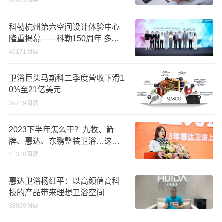
37053阅读
科勒杭州第六空间设计体验中心
隆重揭幕——科勒150周年 多维
诠释优雅生活美学
40171阅读
卫浴巨头马斯科二季度营收下滑1
0%至21亿美元
39719阅读
2023下半年怎么干？九牧、箭
牌、惠达、东鹏整装卫浴…这样
说
41316阅读
惠达卫浴杨红平：以高颜值高科
技的产品带来理想卫浴空间
38069阅读