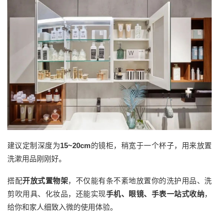
建议定制深度为
15~20cm
的镜柜，稍宽于一个杯子，用来放置
洗漱用品刚刚好。
搭配
开放式置物架
，不仅能有条不紊地放置你的洗护用品、洗
剪吹用具、化妆品，还能实现
手机、眼镜、手表一站式收纳
，
给你和家人细致入微的使用体验。