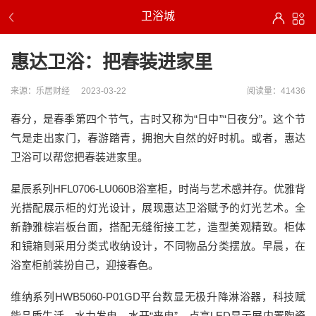
卫浴城
惠达卫浴：把春装进家里
来源：乐居财经
2023-03-22
阅读量：41436
春分，是春季第四个节气，古时又称为“日中”“日夜分”。这个节
气是走出家门，春游踏青，拥抱大自然的好时机。或者，惠达
卫浴可以帮您把春装进家里。
星辰系列HFL0706-LU060B浴室柜，时尚与艺术感并存。优雅背
光搭配展示柜的灯光设计，展现惠达卫浴赋予的灯光艺术。全
新静雅棕岩板台面，搭配无缝衔接工艺，造型美观精致。柜体
和镜箱则采用分类式收纳设计，不同物品分类摆放。早晨，在
浴室柜前装扮自己，迎接春色。
维纳系列HWB5060-P01GD平台数显无极升降淋浴器，科技赋
能品质生活。水力发电、水开“来电”，点亮LED显示屏内置陶瓷