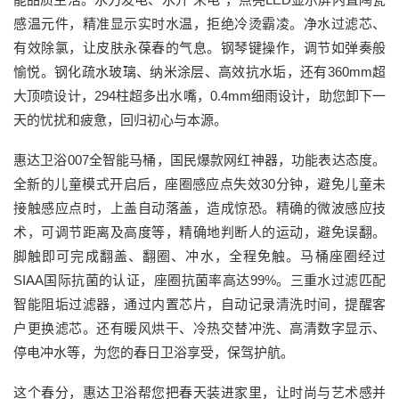
感温元件，精准显示实时水温，拒绝冷烫霸凌。净水过滤芯、
有效除氯，让皮肤永葆春的气息。钢琴键操作，调节如弹奏般
愉悦。钢化疏水玻璃、纳米涂层、高效抗水垢，还有360mm超
大顶喷设计，294柱超多出水嘴，0.4mm细雨设计，助您卸下一
天的忧扰和疲惫，回归初心与本源。
惠达卫浴007全智能马桶，国民爆款网红神器，功能表达态度。
全新的儿童模式开启后，座圈感应点失效30分钟，避免儿童未
接触感应点时，上盖自动落盖，造成惊恐。精确的微波感应技
术，可调节距离及高度等，精确地判断人的运动，避免误翻。
脚触即可完成翻盖、翻圈、冲水，全程免触。马桶座圈经过
SIAA国际抗菌的认证，座圈抗菌率高达99%。三重水过滤匹配
智能阻垢过滤器，通过内置芯片，自动记录清洗时间，提醒客
户更换滤芯。还有暖风烘干、冷热交替冲洗、高清数字显示、
停电冲水等，为您的春日卫浴享受，保驾护航。
这个春分，惠达卫浴帮您把春天装进家里，让时尚与艺术感并