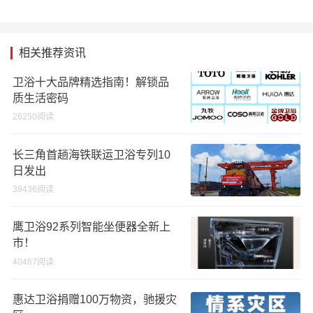
相关推荐资讯
卫浴十大品牌精选指南！解锁品
质生活密码
26250阅读
长三角首趟海铁联运卫浴专列10
日发出
39436阅读
鹰卫浴92系列智能坐便器全新上
市！
40467阅读
惠达卫浴捐赠100万物资，驰援灾