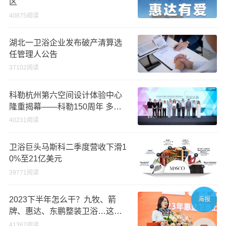
区
40875阅读
湖北一卫浴企业发布破产清算选
任管理人公告
37102阅读
科勒杭州第六空间设计体验中心
隆重揭幕——科勒150周年 多维
诠释优雅生活美学
40231阅读
卫浴巨头马斯科二季度营收下滑1
0%至21亿美元
39771阅读
2023下半年怎么干？九牧、箭
海报
牌、惠达、东鹏整装卫浴…这样
说
41367阅读