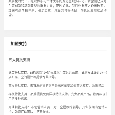
数字化时代下，组织体系与个体关系的变化呈现多样化，新营销已成为
引领创新和驱动转型的重要力量；正因如此，我们也要随之作出改变，
加速构建帮扶体系、引流卖货、成品交付等项目，为长远发展赋足动
能。
加盟支持
五大特批支持
建店特批支持：品牌终端“1+N”标准化门店运营系统，品牌专业设计师一对一
店布局、空间设计等提供专业指导。
首发特批支持：做首发配货的客户最高可享受30%首返支持，政策灵活，助经
样板特批支持：品牌提供免费样板特批支持，九大品类产品，数百款现代潮流
示的多种需求。
开业特批支持：市场营销人员一对一全程跟踪辅导，开业前期有营销人员驻
持，助您打造团队，拓宽渠道。