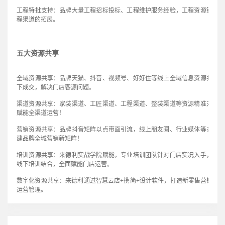
工程特批支持：品牌大量工程招标投标、工程维护服务经验，工程资源针对性
程渠道的拓展。
五大资源共享
全域资源共享：品牌天猫、抖音、视频号、好好住等线上全域信息资源共享，
下成交，解决门店客源问题。
渠道资源共享：家装渠道、工匠渠道、工程渠道、整装渠道等资源精准对接，
赋能全渠道运营！
营销资源共享：品牌抖音矩阵以点带面引流，线上朋友圈、行业媒体等多渠道
建品牌全域营销新矩阵！
培训资源共享：来德利实战学院赋能，专业培训团队针对门店实况入手，制定
线下培训结合，全面赋能门店运营。
数字化资源共享：来德利通过智慧云店+携简+设计软件，打造新零售营销体
运营管理。