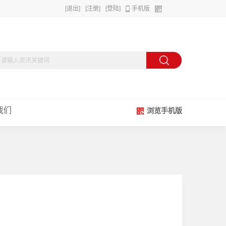
[退出]
[注册]
[登陆]
手机版
我们
浏览手机版