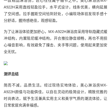
一款精品淋浴房，匠心往往藏于细节之中。美心淋浴房MX-
A922H采用直线轻盈拉手，水平式设计，线条优美，横向延展
了空间感。拉手握距空间恰到好处，小编现场体验发现手感十
分舒适，握持感绝佳，观感轻盈。
为了让淋浴体验更加舒心，MX-A922H淋浴房采用导轨隐藏式缓
冲结构，内置阻尼缓冲结构，开合推拉静音顺畅，再也不用担
心噪音影响，有效避免了撞击、夹手等问题，使用起来更加安
全无忧。
测评总结
简而不减，品质生活。经过现场实地体验，美心淋浴房MX-
A922H颜值与功能俱佳，以自在灵动的极简设计，精致优雅的
时尚表达，赋予生活兼具实用主义和美学气质的潮流体验，让
日常家居充满幸福感。