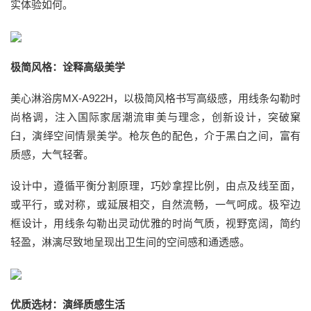
实体验如何。
极简风格：诠释高级美学
美心淋浴房MX-A922H，以极简风格书写高级感，用线条勾勒时
尚格调，注入国际家居潮流审美与理念，创新设计，突破窠
臼，演绎空间情景美学。枪灰色的配色，介于黑白之间，富有
质感，大气轻奢。
设计中，遵循平衡分割原理，巧妙拿捏比例，由点及线至面，
或平行，或对称，或延展相交，自然流畅，一气呵成。极窄边
框设计，用线条勾勒出灵动优雅的时尚气质，视野宽阔，简约
轻盈，淋漓尽致地呈现出卫生间的空间感和通透感。
优质选材：演绎质感生活