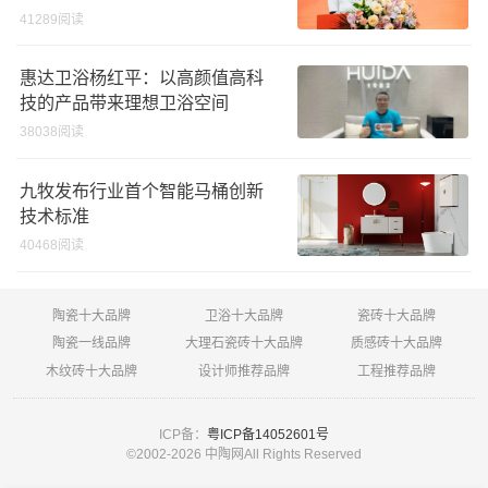
说
41289阅读
惠达卫浴杨红平：以高颜值高科
技的产品带来理想卫浴空间
38038阅读
九牧发布行业首个智能马桶创新
技术标准
40468阅读
陶瓷十大品牌
卫浴十大品牌
瓷砖十大品牌
陶瓷一线品牌
大理石瓷砖十大品牌
质感砖十大品牌
木纹砖十大品牌
设计师推荐品牌
工程推荐品牌
ICP备：
粤ICP备14052601号
©2002-
2026 中陶网All Rights Reserved