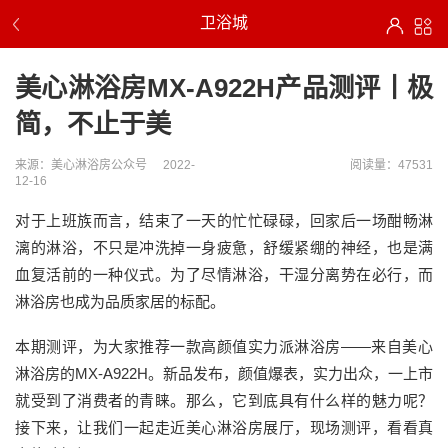
卫浴城
美心淋浴房MX-A922H产品测评丨极
简，不止于美
来源：美心淋浴房公众号
2022-
阅读量：47531
12-16
对于上班族而言，结束了一天的忙忙碌碌，回家后一场酣畅淋
漓的淋浴，不只是冲洗掉一身疲惫，舒缓紧绷的神经，也是满
血复活前的一种仪式。为了尽情淋浴，干湿分离势在必行，而
淋浴房也成为品质家居的标配。
本期测评，为大家推荐一款高颜值实力派淋浴房——来自美心
淋浴房的MX-A922H。新品发布，颜值爆表，实力出众，一上市
就受到了消费者的青睐。那么，它到底具有什么样的魅力呢？
接下来，让我们一起走近美心淋浴房展厅，现场测评，看看真