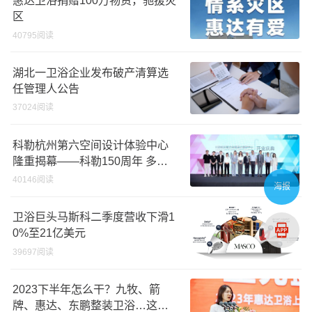
惠达卫浴捐赠100万物资，驰援灾
区
40795阅读
湖北一卫浴企业发布破产清算选
任管理人公告
37024阅读
科勒杭州第六空间设计体验中心
隆重揭幕——科勒150周年 多维
诠释优雅生活美学
40146阅读
海报
卫浴巨头马斯科二季度营收下滑1
0%至21亿美元
39697阅读
2023下半年怎么干？九牧、箭
牌、惠达、东鹏整装卫浴…这样