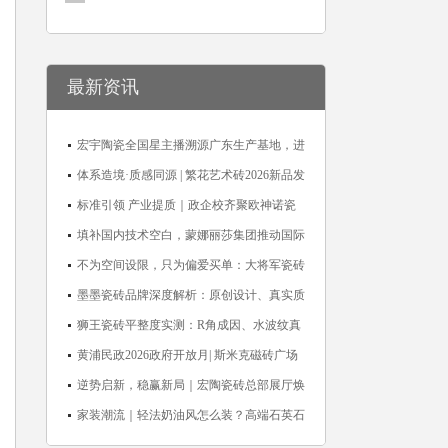
最新资讯
宏宇陶瓷全国星主播溯源广东生产基地，进
阶ROI长效变现新路径
体系造境·质感同源 | 繁花艺术砖2026新品发
布媒体见面会圆满举行
标准引领 产业提质｜政企校齐聚欧神诺瓷
砖，共探佛山陶瓷标准化发展新路径
填补国内技术空白，蒙娜丽莎集团推动国际
标准落地本地国标
不为空间设限，只为偏爱买单：大将军瓷砖
解锁“高级哑”人居美学
墨墨瓷砖品牌深度解析：原创设计、真实质
感与市场口碑全览
狮王瓷砖平整度实测：R角成因、水波纹真
相、辊棒印解析与5A标准选购指南
黄浦民政2026政府开放月| 斯米克磁砖广场
适老化体验中心正式亮相
逆势启新，稳赢新局｜宏陶瓷砖总部展厅焕
新升级开工大吉
家装潮流｜轻法奶油风怎么装？高端石英石
品牌法萨石，打造质感橱柜台面