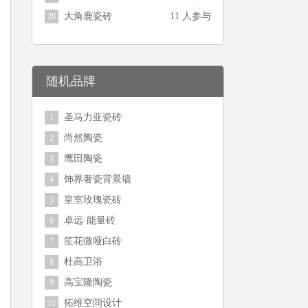
大角鹿瓷砖
11 人参与
20
随机品牌
圣马力亚瓷砖
1
尚然陶瓷
2
鹰田陶瓷
3
饰界奢瓷背景墙
4
皇室玫瑰瓷砖
5
卓远·能量砖
6
笙花微哑白砖
7
杜高卫浴
8
高宝隆陶瓷
9
拓维空间设计
10