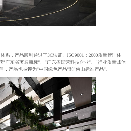
，产品顺利通过了3C认证、ISO9001：2000质量管理体
荣获"广东省著名商标"、"广东省民营科技企业"、"行业质量诚信
号，产品也被评为"中国绿色产品"和"佛山标准产品"。