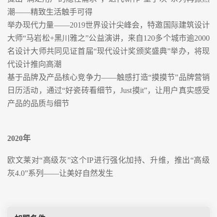
潮——精致生活触手可得
举办现代力量——2019世界设计尖峰会，特邀国际建筑设计
大师“马岩松+黑川雅之”公益演讲，来自120多个城市逾2000
名设计大师共同见证首届“现代设计奖颁奖盛典”举办，将现
代设计推向高潮
基于品牌及产品核心竞争力——触感打造“摸摸节”品牌营销
日历活动，通过“好瓷砖看细节，Just摸it”，让用户真实感受
产品的品质与细节
2020
年
欧文莱对“高级灰”这个IP进行强化加持、升维，推出“高级
灰4.0”系列——让美好自然发生