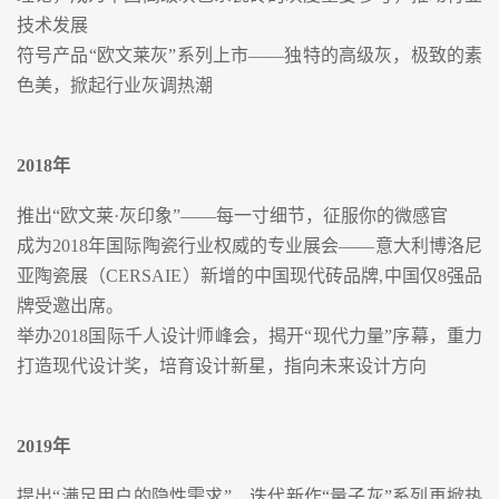
技术发展
符号产品“欧文莱灰”系列上市——独特的高级灰，极致的素
色美，掀起行业灰调热潮
2018
年
推出“欧文莱·灰印象”——每一寸细节，征服你的微感官
成为2018年国际陶瓷行业权威的专业展会——意大利博洛尼
亚陶瓷展（CERSAIE）新增的中国现代砖品牌,中国仅8强品
牌受邀出席。
举办2018国际千人设计师峰会，揭开“现代力量”序幕，重力
打造现代设计奖，培育设计新星，指向未来设计方向
2019
年
提出“满足用户的隐性需求”，迭代新作“量子灰”系列再掀热