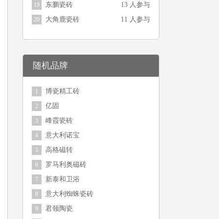
东鹏瓷砖
13 人参与
19
大角鹿瓷砖
11 人参与
20
随机品牌
博瓷精工砖
1
亿固
2
峰霞瓷砖
3
意大利诺宝
4
高格磁转
5
罗马利奥磁砖
6
新泰和卫浴
7
意大利蜘蛛瓷砖
8
君领陶瓷
9