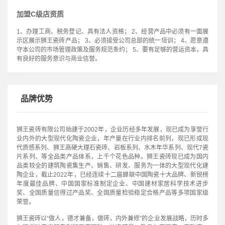
加盟C级店资质
1、办理工商、税务登记、具有法人资格； 2、经营产品中必须有一面展
示区展示狮王瓷砖产品； 3、必须接受公司总部的统一培训； 4、愿意遵
守本公司的市场管理政策及服务规范条约； 5、要有足够的营运资本，具
有良好的服务意识与商业信誉。
品牌优势
狮王瓷砖有限公司始建于2002年，企业历经多年发展，现已成为享誉行
业内外的大型现代化陶瓷企业，年产量在行业内排名前列，现已形成现
代质感系列、狮王高硬大理石瓷砖、岩板系列、水木年华系列、现代7瓷
片系列、等全品类产品体系，上千个花色品种。狮王瓷砖现已成为国内
品类较全的建筑陶瓷集生产、销售、研发、服务为一体的大型现代化建
陶企业，截止2022年，已经连续十二届蝉联中国陶瓷十大品牌、新锐榜
年度最佳品牌、中国国家标准制定企业、中国建材家居科学技术进步
奖、全国质量信得过产品奖、全国质量检验稳定合格产品等多项国家级
荣誉。
狮王瓷砖以“做人，德才兼备，做砖，内外兼修”的企业发展战略，历时多