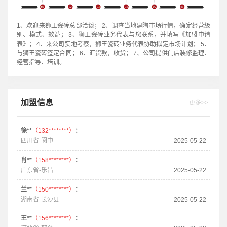
1、欢迎来狮王瓷砖总部洽谈； 2、调查当地建陶市场行情，确定经营级
别、模式、效益； 3、狮王瓷砖业务代表与您联系，并填写《加盟申请
表》； 4、来公司实地考察，狮王瓷砖业务代表协助拟定市场计划； 5、
与狮王瓷砖签定合同； 6、汇货款，收货； 7、公司提供门店装修监理、
经营指导、培训。
加盟信息
更多>>
徐**
（132********）
：
四川省-阆中
2025-05-22
肖**
（158********）
：
广东省-乐昌
2025-05-22
兰**
（150********）
：
湖南省-长沙县
2025-05-22
王**
（156********）
：