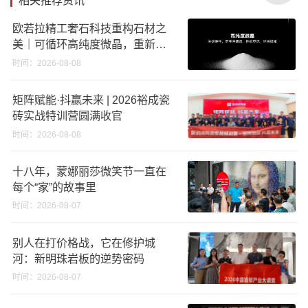
相关推荐资讯
欧若拉精工奢石科技重构石材之
美｜可循环高纯度微晶，重新定
义高端奢石原料
时间：2026-08-08
矩阵赋能·抖赢未来 | 2026裕成瓷
砖实战特训营圆满收官
时间：2026-08-08
十八年，蒙娜丽莎微笑节一直在
每个“家”的故事里
时间：2026-08-07
别人在打价格战，它在修护城
河：新明珠岩板的逆势密码
时间：2026-08-07