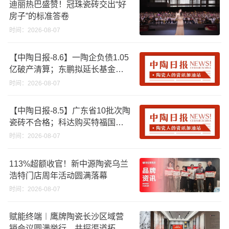
迪丽热巴盛赞！冠珠瓷砖交出“好
房子”的标准答卷
时间：2026-08-07
【中陶日报-8.6】一陶企负债1.05
亿破产清算；东鹏拟延长基金投
资期限；工信部开展建陶行业能
时间：2026-08-07
效领跑者企业推荐工作
【中陶日报-8.5】广东省10批次陶
瓷砖不合格；科达购买特福国际
股份申请未通过；蒙娜丽莎5千万
时间：2026-08-07
回购股份；建霖家居海外产能突
破18亿元
113%超额收官！新中源陶瓷乌兰
浩特门店周年活动圆满落幕
时间：2026-08-07
赋能终端︱鹰牌陶瓷长沙区域营
销会议圆满举行，共探渠道拓展