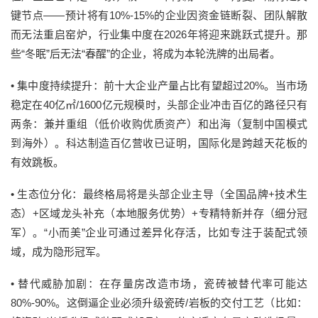
键节点——预计将有10%-15%的企业因资金链断裂、团队解散
而无法重启窑炉，行业集中度在2026年将迎来跳跃式提升。那
些“冬眠”后无法“春醒”的企业，将成为本轮洗牌的出局者。
•
集中度持续提升：
前十大企业产量占比有望超过20%。当市场
稳定在40亿㎡/1600亿元规模时，头部企业冲击百亿的路径只有
两条：兼并重组（低价收购优质资产）和出海（复制中国模式
到海外）。科达制造百亿营收已证明，国际化是跨越天花板的
有效跳板。
•
生态位分化：
最终格局将是头部企业主导（全国品牌+技术生
态）+区域龙头补充（本地服务优势）+专精特新并存（细分冠
军）。“小而美”企业可通过差异化存活，比如专注于装配式领
域，成为隐形冠军。
•
替代威胁加剧：
在存量房改造市场，瓷砖被替代率可能达
80%-90%。这倒逼企业必须升级瓷砖/岩板的交付工艺（比如：