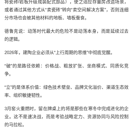
将瓷砖/岩板升级成装配式部品），使之适应存量房改造场景，
或者通过其他方式从“卖瓷砖”转向“卖空间解决方案”，否则连细
分市场也会被其他材料的地板、墙板蚕食。
德鲁克说：动荡时代最大的危险不是动荡本身，而是延续过去
的逻辑。
2026年，建陶企业必须从“上行周期的思维”中彻底觉醒。
“破”的是路径依赖：价格战、粗放扩张、坐商模式、同质化竞
争。
“立”的是体系价值：绿色技术壁垒、品牌文化溢价、渠道生态效
率、组织敏捷韧性。
3月窑火重燃时，留在牌桌上的将是那些在寒冬中完成进化的企
业。这不是速决战，而是考验战略定力、资源协同与风险控制
的马拉松。