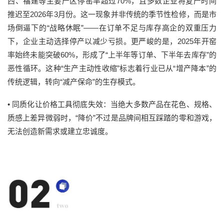
西、福建等主要产区停窑率超过70%，且多数企业将复产时间
推迟至2026年3月份。这一现象并非传统的季节性检修，而是市
场倒逼下的“战略休眠”——在订单不足与库存高企的双重压力
下，企业主动选择停产以减少亏损。更严峻的是，2025年开窑
率始终未能突破60%，形成了“上半年等订单、下半年去库存”的
恶性循环。这种“生产主动性收缩”标志着行业已从“增产降本”的
传统逻辑，转向“减产保命”的生存模式。
•
同质化让价格工具彻底失效：
当绝大多数产品在花色、规格、
质感上差异微弱时，“降价”不过是品牌间相互踩踏的零和游戏，
无法创造新需求或建立忠诚度。