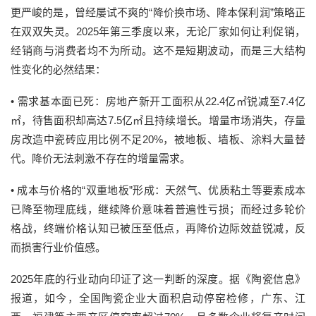
更严峻的是，曾经屡试不爽的“降价换市场、降本保利润”策略正
在双双失灵。2025年第三季度以来，无论厂家如何让利促销，
经销商与消费者均不为所动。这不是短期波动，而是三大结构
性变化的必然结果：
•
需求基本面已死：
房地产新开工面积从22.4亿㎡锐减至7.4亿
㎡，待售面积却高达7.5亿㎡且持续增长。增量市场消失，存量
房改造中瓷砖应用比例不足20%，被地板、墙板、涂料大量替
代。降价无法刺激不存在的增量需求。
•
成本与价格的“双重地板”形成：
天然气、优质粘土等要素成本
已降至物理底线，继续降价意味着普遍性亏损；而经过多轮价
格战，终端价格认知已被压至低点，再降价边际效益锐减，反
而损害行业价值感。
2025年底的行业动向印证了这一判断的深度。据《陶瓷信息》
报道，如今，全国陶瓷企业大面积启动停窑检修，广东、江