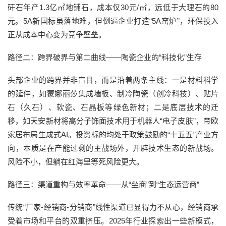
矸石年产1.3亿㎡地铺石，成本仅30元/㎡，远低于大理石的80
元。5A新国标虽落地难，但倒逼企业打造“5A窑炉”，环保投入
正从成本中心变为竞争壁垒。
路径二：跨界破界与第二曲线——陶瓷企业的“科技化”生存
头部企业的跨界并非盲目，而是沿着两条主线：一是材料科学
的延伸，如蒙娜丽莎集成墙板、制冷陶瓷（创冷科技）、贴片
石（久石）、软瓷、石晶板等绿色新材；二是底层技术的迁
移，如天安新材将高分子饰面技术用于机器人“电子皮肤”，帝欧
家居布局生成式AI。投资标的均处于政策鼓励的“十五五”产业方
向，本质是在产能过剩的主战场外，开辟技术生态的新战场。
风险不小，但躺在红海里等死风险更大。
路径三：渠道重构与效率革命——从“坐商”到“生态运营商”
传统“厂家-经销商-分销商”线性渠道已显得力不从心，经销商承
受着市场和平台的双重挤压。2025年行业探索出一些新模式，