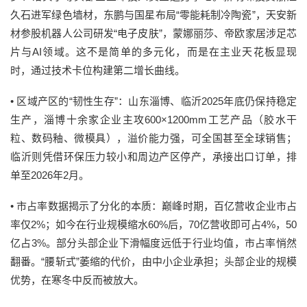
久石进军绿色墙材，东鹏与国星布局“零能耗制冷陶瓷”，天安新
材参股机器人公司研发“电子皮肤”，蒙娜丽莎、帝欧家居涉足芯
片与AI领域。这不是简单的多元化，而是在主业天花板显现
时，通过技术卡位构建第二增长曲线。
•
区域产区的“韧性生存”：
山东淄博、临沂2025年底仍保持稳定
生产，淄博十余家企业主攻600×1200mm工艺产品（胶水干
粒、数码釉、微模具），溢价能力强，可全国甚至全球销售；
临沂则凭借环保压力较小和周边产区停产，承接出口订单，排
单至2026年2月。
•
市占率数据揭示了分化的本质：
巅峰时期，百亿营收企业市占
率仅2%；如今在行业规模缩水60%后，70亿营收即可占4%，50
亿占3%。部分头部企业下滑幅度远低于行业均值，市占率悄然
翻番。“腰斩式”萎缩的代价，由中小企业承担；头部企业的规模
优势，在寒冬中反而被放大。