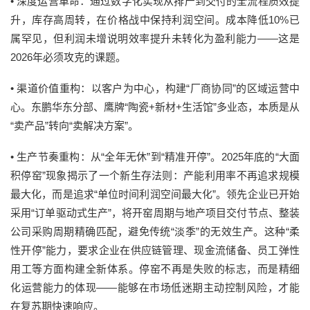
•
深度运营革命：
通过数字化实现从排产到交付的全流程质效提
升，库存高周转，在价格战中保持利润空间。成本降低10%已
属罕见，但利润未增说明效率提升未转化为盈利能力——这是
2026年必须攻克的课题。
•
渠道价值重构：
以客户为中心，构建“厂商协同”的区域运营中
心。东鹏华东分部、鹰牌“陶瓷+新材+生活馆”多业态，本质是从
“卖产品”转向“卖解决方案”。
•
生产节奏重构：
从“全年无休”到“精准开停”。2025年底的“大面
积停窑”现象揭示了一个新生存法则：产能利用率不再追求规模
最大化，而是追求“单位时间利润空间最大化”。领先企业已开始
采用“订单驱动式生产”，将开窑周期与地产项目交付节点、整装
公司采购周期精确匹配，避免传统“淡季”的无效生产。这种“柔
性开停”能力，要求企业在供应链管理、现金流储备、员工弹性
用工等方面构建全新体系。停窑不再是失败的标志，而是精细
化运营能力的体现——能够在市场低迷期主动控制风险，才能
在复苏期快速响应。