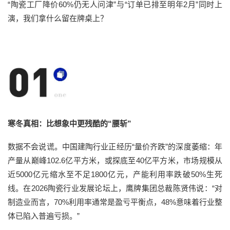
“陶瓷工厂降价60%仍无人问津”与“订单已排至明年2月”同时上
演，我们拿什么留在牌桌上？
寒冬真相：比想象中更残酷的“腰斩”
数据不会说谎。中国建陶行业正经历“量价齐跌”的深度萎缩：年
产量从巅峰102.6亿平方米，或探底至40亿平方米，市场规模从
近5000亿元缩水至不足1800亿元，产能利用率跌破50%生死
线。在2026陶瓷行业发展论坛上，鹰牌集团总裁陈贤伟说：“对
制造业而言，70%利用率通常是盈亏平衡点，48%意味着行业整
体已陷入普遍亏损。”