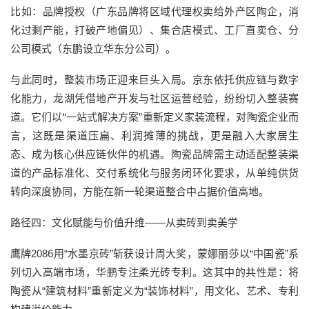
比如：品牌授权（广东品牌将区域代理权卖给外产区陶企，消
化过剩产能，打破产地偏见）、集合店模式、工厂直卖仓、分
公司模式（东鹏设立华东分公司）。
与此同时，整装市场正迎来巨头入局。京东依托供应链与数字
化能力，龙湖凭借地产开发与社区运营经验，纷纷切入整装赛
道。它们以“一站式解决方案”重新定义家装流程，对陶瓷企业而
言，这既是渠道压扁、利润摊薄的挑战，更是融入大家居生
态、成为核心供应链伙伴的机遇。陶瓷品牌需主动适配整装渠
道的产品标准化、交付系统化与服务闭环化要求，从单纯供货
转向深度协同，方能在新一轮渠道整合中占据价值高地。
路径四：文化赋能与价值升维——从卖砖到卖美学
鹰牌2086用“水墨京砖”斩获设计周大奖，蒙娜丽莎以“中国瓷”系
列切入高端市场，华鹏专注柔光砖专利。这其中的共性是：将
陶瓷从“建筑材料”重新定义为“装饰材料”，用文化、艺术、专利