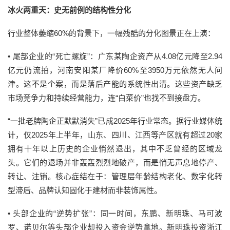
冰火两重天：史无前例的结构性分化
行业整体萎缩60%的背景下，一幅残酷的分化图景正在上演：
•
尾部企业的“死亡螺旋”：
广东某陶企资产从4.08亿元降至2.94
亿元仍流拍，河南安阳某厂降价60%至3950万元依然无人问
津。这不是个案，而是落后产能的系统性出清。这些资产缺乏
市场竞争力和持续经营能力，连“白菜价”也找不到接盘方。
“一批老牌陶企正默默消失”已成2025年行业常态。据行业媒体统
计，仅2025年上半年，山东、四川、江西等产区就有超过20家
拥有十年以上历史的企业悄然退出，其中不乏曾经的区域龙
头。它们的退场并非轰轰烈烈地破产，而是悄无声息地停产、
转让、注销。核心症结在于：管理层年龄结构老化、数字化转
型滞后、品牌认知固化于建材而非装饰属性。
•
头部企业的“逆势扩张”：
同一时间，东鹏、新明珠、马可波
罗、诺贝尔等头部企业却投入资金逆势拿地。新明珠投资浙江