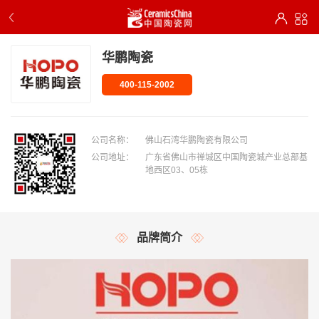
华鹏陶瓷
400-115-2002
公司名称：
佛山石湾华鹏陶瓷有限公司
公司地址：
广东省佛山市禅城区中国陶瓷城产业总部基
地西区03、05栋
品牌简介