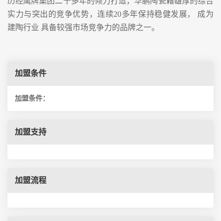
历经鹰牌集团二十多年的倾力打造，华鹏陶瓷藉雄厚的综合
实力与突出的竞争优势，连续20多年保持稳健发展， 成为
建陶行业 具备较强市场竞争力的品牌之一。
加盟条件
加盟条件：
加盟支持
加盟流程