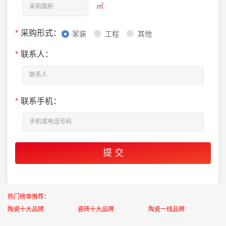
㎡
*
采购形式：
家装
工程
其他
*
联系人：
*
联系手机：
热门榜单推荐：
陶瓷十大品牌
瓷砖十大品牌
陶瓷一线品牌