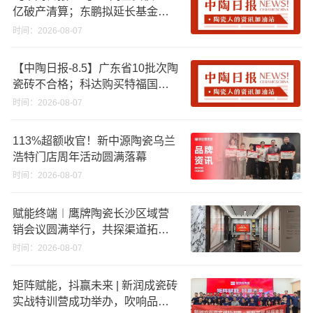
亿破产清算；东鹏拟延长基金投
资期限；工信部开展建陶行业能
时间：2026-08-07
效领跑者企业推荐工作
【中陶日报-8.5】广东省10批次陶
瓷砖不合格；科达购买特福国际
股份申请未通过；蒙娜丽莎5千万
时间：2026-08-07
回购股份；建霖家居海外产能突
破18亿元
113%超额收官！新中源陶瓷乌兰
浩特门店周年活动圆满落幕
时间：2026-08-07
赋能终端︱鹰牌陶瓷长沙区域营
销会议圆满举行，共探渠道拓展
与门店升级新路径
时间：2026-08-07
矩阵赋能，抖赢未来 | 新润成瓷砖
实战特训营成功举办，吹响品牌