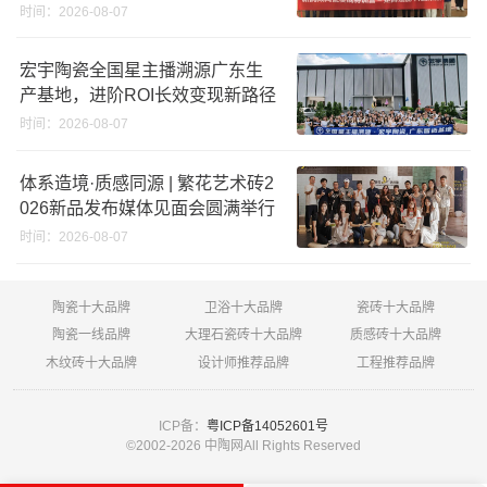
秋季营销冲锋号！
时间：2026-08-07
宏宇陶瓷全国星主播溯源广东生
产基地，进阶ROI长效变现新路径
时间：2026-08-07
体系造境·质感同源 | 繁花艺术砖2
026新品发布媒体见面会圆满举行
时间：2026-08-07
陶瓷十大品牌
卫浴十大品牌
瓷砖十大品牌
陶瓷一线品牌
大理石瓷砖十大品牌
质感砖十大品牌
木纹砖十大品牌
设计师推荐品牌
工程推荐品牌
ICP备：
粤ICP备14052601号
©2002-
2026 中陶网All Rights Reserved