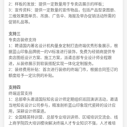
2：样板的发放：提供一定数量用于专卖店展示的样板；
3：宣传资料：提供一定数量的宣传物品，包括产品型录图册、
三维效果图单页、吊旗、广告伞、海报及举办促销活动所需的
促销礼品等。
支持三
专卖店装修支持
1：聘请国内著名设计机构量身定制打造终端优秀形象展示，根
据蓝山印象品牌统一的VI标准进行装饰，免费为经销商提供专
卖店图纸设计方案、施工方案，派遣总部专业设计师全程跟
进，从装修展示到软装搭配实现一体化定制服务。
2：装修费用补贴：首次进行装修的终端门市，根据合同签订的
额度给予一定比例的补贴。
支持四
终端运营支持
1：总部牵头邀请国际知名设计师定期组织巡回演讲活动，邀请
当地知名设计公司参与，精准剖析蓝山印象现代瓷砖的设计应
用，深耕设计师渠道。
2：全国精英特训营、总部专业培训讲师、区域培训交流会、线
上商学院四大培训模块解决终端人才专业知识不强，人才难培