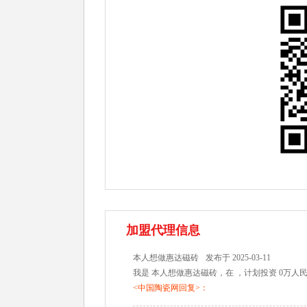
加盟代理信息
本人想做惠达磁砖
发布于 2025-03-11
我是 本人想做惠达磁砖，在 ，计划投资 0万人
<中国陶瓷网回复>：