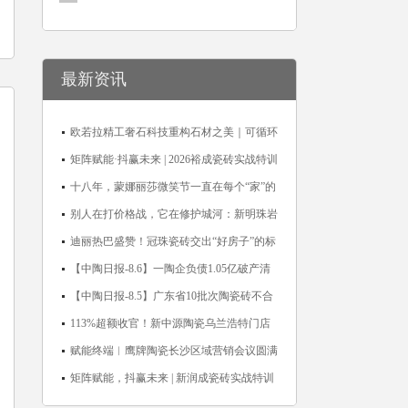
最新资讯
欧若拉精工奢石科技重构石材之美｜可循环
高纯度微晶，重新定义高端奢石原料
矩阵赋能·抖赢未来 | 2026裕成瓷砖实战特训
营圆满收官
十八年，蒙娜丽莎微笑节一直在每个“家”的
故事里
别人在打价格战，它在修护城河：新明珠岩
板的逆势密码
迪丽热巴盛赞！冠珠瓷砖交出“好房子”的标
准答卷
【中陶日报-8.6】一陶企负债1.05亿破产清
算；东鹏拟延长基金投资期限；工信部开展
【中陶日报-8.5】广东省10批次陶瓷砖不合
建陶行业能效领跑者企业推荐工作
格；科达购买特福国际股份申请未通过；蒙
113%超额收官！新中源陶瓷乌兰浩特门店
娜丽莎5千万回购股份；建霖家居海外产能
周年活动圆满落幕
赋能终端︱鹰牌陶瓷长沙区域营销会议圆满
突破18亿元
举行，共探渠道拓展与门店升级新路径
矩阵赋能，抖赢未来 | 新润成瓷砖实战特训
营成功举办，吹响品牌秋季营销冲锋号！