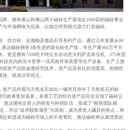
牌。拥有唐山和佛山两大磁砖生产基地近1000亩的磁砖事业
产与市场网络为后盾，以独立经营模式鼎力打造磁砖。
、仿古砖、全抛釉及微晶石等系列产品。通过几年发展从08
。惠达磁砖拥有3条先进的玻化砖生产线，年生产量960万平方
米。更是拥有7200吨大吨位全自动意大利萨克米压机、375米宽
污科技在内的当今世界一流高效环保装置等生产设备。生产上惠
功研发产品防渗透研究技术，使产品具有抗折强度高、热稳性
腐蚀、易清洁等优点。
使产品外观与天然名石如出一辙而且弥补了天然名石的缺
面喷印效果更加逼真，多重工艺的结合使产品完全呈现了磁砖立
。 惠达拥有近前人的研发与科研队伍，形成了“精英团队精
理念，并以“追求顾客满意”为原则，成为受世人瞩目的焦点，再
阔赴前进成为磁砖市场上的不老青松，惠达磁砖将以最优质的