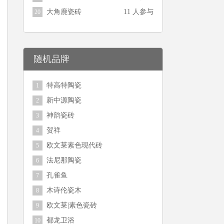
大角鹿瓷砖
11 人参与
20
随机品牌
特高特陶瓷
1
新中源陶瓷
2
神韵瓷砖
3
贺祥
4
欧文莱素色现代砖
5
法尼那陶瓷
6
孔雀鱼
7
木诗伦瓷木
8
欧文莱|素色瓷砖
9
都龙卫浴
10