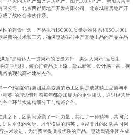
一些大的房地产如万达房地产、阳光100房地产、新加坡吉宝
有限公司、北京西都房地产开发有限公司、北京城建房地产开
形成了战略合作伙伴系。
设理念，严格执行ISO9001质量标准体系和ISO14001
际最新的技术和工艺，确保惠达磁砖生产基地出品的产品在品
满意”是惠达人一贯秉承的质量方针。惠达人秉承“品质生
结构美学思想，倾心打造品质上流，款式新颖，设计感丰富，视
脱俗的现代高档建材杰作。
一个精编的智囊团及高素质的员工团队是成就精工品质与卓
+精英”的理念管理着每年都愈加庞大的企业团队，通过经营管
的各个环节实施精细分工与精诚合作。
此之下，团队间凝聚了一种力量，共汇了一种精神，共同完
，远见卓识的领导、才华横溢的精英，卓越非凡的团队共同创
进行技术改进，为消费者提供最优质的产品。惠达陶瓷集团在成