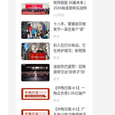
矩阵赋能·抖赢未来 |
2026裕成瓷砖实战特
训营圆满收官
4小时前
十八年，蒙娜丽莎微
笑节一直在每个“家”
的故事里
昨天
别人在打价格战，它
在修护城河：新明珠
岩板的逆势密码
昨天
迪丽热巴盛赞！冠珠
瓷砖交出“好房子”的
标准答卷
昨天
【中陶日报-8.6】一
陶企负债1.05亿破产
清算；东鹏拟延长基
昨天
金投资期限；工信部
【中陶日报-8.5】广
开展建陶行业能效领
东省10批次陶瓷砖不
跑者企业推荐工作