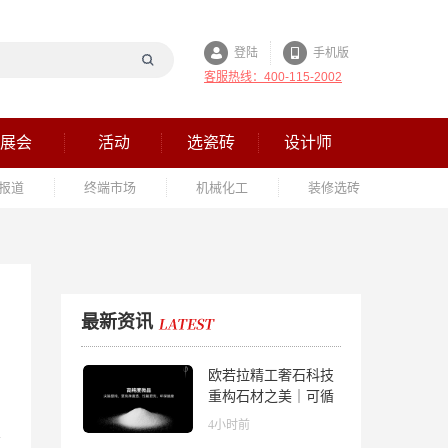
登陆
手机版
客服热线：400-115-2002
展会
活动
选瓷砖
设计师
报道
终端市场
机械化工
装修选砖
最新资讯
欧若拉精工奢石科技
重构石材之美｜可循
环高纯度微晶，重新
4小时前
定义高端奢石原料