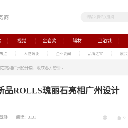
馆
视觉
金岩奖
辅材
卫浴城
热点
人物访谈
企业要闻
品牌之窗
展会
瑰丽石亮相广州设计周，收获各方赞誉~
新品ROLLS瑰丽石亮相广州设计
翠静
阅读：3131
0