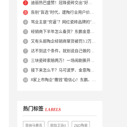
迪丽热巴盛赞！冠珠瓷砖交出“好房子”的标准答卷
告别“盲选”时代，建陶行业用户价值正在被改写！
骂业主是“穷逼”？网红瓷砖品牌的“真实面目”被揭开了！
经销商下半年怎么备货？东鹏金意陶马可波罗等10大品牌集体亮剑
又有头部陶企经销商窜货被罚3.2万！品牌区域保护岌岌可危？
达不到这个条件，就别说自己做的是质感砖！
三块瓷砖索赔两万！一场闹剧撕开了装修“碰瓷”的遮羞布
接下来怎么干？马可波罗、金意陶、蒙娜丽莎、箭牌、欧神诺、宏宇…
8家上市陶企“撒钱”稳信心！东鹏、蒙娜丽莎等启动回购增持
热门标签
菲纳马赛克
丽珀卫浴()
Z&D陶瓷