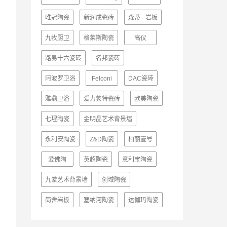
唯冠陶瓷
新润成瓷砖
森蒂 · 岩板
九牧厨卫
格莱斯陶瓷
高仪
路易十六瓷砖
名邦瓷砖
阿波罗卫浴
Felconi
DAC瓷砖
雅鼎卫浴
爱力蒙特瓷砖
欧美陶瓷
七瑆陶瓷
金明晶艺术背景墙
永利安陶瓷
Z&D陶瓷
柏丽壹号
爱佛陶
英超陶瓷
意利宝陶瓷
九蒙艺术背景墙
创域陶瓷
简舍岩板
塞纳河陶瓷
达伽玛陶瓷