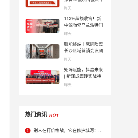
合格；科达购买特福
昨天
国际股份申请未通
113%超额收官！新
过；蒙娜丽莎5千万
中源陶瓷乌兰浩特门
回购股份；建霖家居
店周年活动圆满落幕
海外产能突破18亿元
昨天
赋能终端︱鹰牌陶瓷
长沙区域营销会议圆
满举行，共探渠道拓
昨天
展与门店升级新路径
矩阵赋能，抖赢未来
| 新润成瓷砖实战特
训营成功举办，吹响
昨天
品牌秋季营销冲锋
号！
热门资讯
别人在打价格战，它在修护城河：新明珠岩板的逆势密码