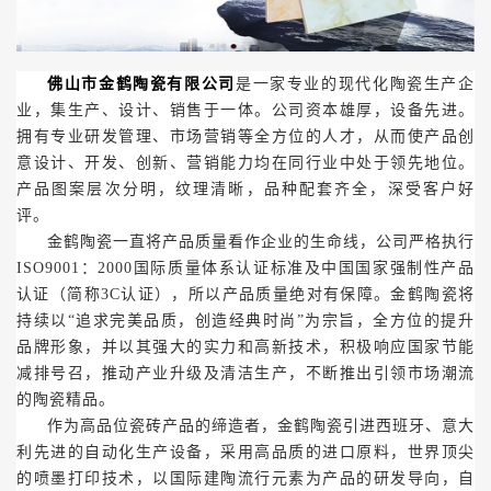
佛山市金鹤陶瓷有限公司
是一家专业的现代化陶瓷生产企
业，集生产、设计、销售于一体。公司资本雄厚，设备先进。
拥有专业研发管理、市场营销等全方位的人才，从而使产品创
意设计、开发、创新、营销能力均在同行业中处于领先地位。
产品图案层次分明，纹理清晰，品种配套齐全，深受客户好
评。
金鹤陶瓷一直将产品质量看作企业的生命线，公司严格执行
ISO9001
：
2000
国际质量体系认证标准及中国国家强制性产品
认证（简称
3C
认证），所以产品质量绝对有保障
。金鹤陶瓷将
持续以“追求完美品质，创造经典时尚”为宗旨，全方位的提升
品牌形象，并以其强大的实力和高新技术，积极响应国家节能
减排号召，推动产业升级及清洁生产，不断推出引领市场潮流
的陶瓷精品。
作为高品位瓷砖产品的缔造者，金鹤陶瓷引进西班牙、意大
利先进的自动化生产设备，采用高品质的进口原料，世界顶尖
的喷墨打印技术，以国际建陶流行元素为产品的研发导向，自