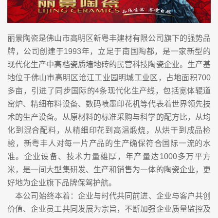
丽景陶瓷是佛山市高明区新粤丰建材有限公司旗下的强势品
牌，公司创建于1993年，立足于南国陶都，是一家新型的
现代化生产中高档瓷质墙地砖的民营科技陶瓷企业。生产基
地位于佛山市高明区沧江工业园明城工业区，占地面积700
多亩，引进了同步国际的4条现代化生产线，包括宽体辊道
窑炉、精细布料设备、数码喷墨印花机等代表着世界领先技
术的生产设备。从原材料的标准采购与科学的配方比，从均
化到混合配料，从精细印花到高温煅烧，从烘干到成品检
验，新粤丰人对每一片产品的生产确保符合国际一流的水
准。企业设备、技术力量雄厚，年产量达1000多万平方
米，是一间大型集研发、生产和销售为一体的陶瓷企业，更
好地为企业旗下品牌保驾护航。
本公司始终本着：企业与时代共同前进、企业与客户共创
价值、企业员工共同发展为宗旨，不断加强企业质量监控及