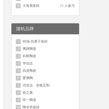
大角鹿瓷砖
11 人参与
20
随机品牌
特地•负离子瓷砖
1
鹰牌陶瓷
2
科辉陶瓷
3
华信达
4
协进陶瓷
5
爱佛陶
6
诗连达 · 岩板定制
7
瓷之翼
8
统一陶瓷
9
陶木然瓷砖
10