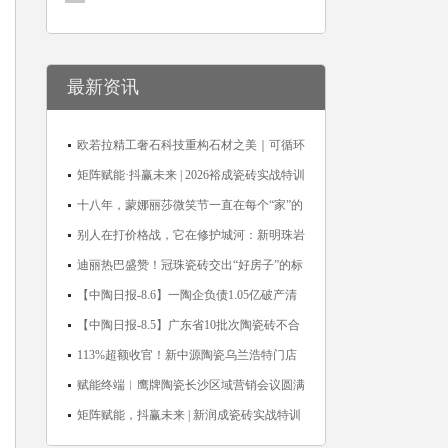
最新资讯
欧若拉精工奢石科技重构石材之美｜可循环
高纯度微晶，重新定义高端奢石原料
矩阵赋能·抖赢未来 | 2026裕成瓷砖实战特训
营圆满收官
十八年，蒙娜丽莎微笑节一直在每个“家”的
故事里
别人在打价格战，它在修护城河：新明珠岩
板的逆势密码
迪丽热巴盛赞！冠珠瓷砖交出“好房子”的标
准答卷
【中陶日报-8.6】一陶企负债1.05亿破产清
算；东鹏拟延长基金投资期限；工信部开展
【中陶日报-8.5】广东省10批次陶瓷砖不合
建陶行业能效领跑者企业推荐工作
格；科达购买特福国际股份申请未通过；蒙
113%超额收官！新中源陶瓷乌兰浩特门店
娜丽莎5千万回购股份；建霖家居海外产能
周年活动圆满落幕
赋能终端︱鹰牌陶瓷长沙区域营销会议圆满
突破18亿元
举行，共探渠道拓展与门店升级新路径
矩阵赋能，抖赢未来 | 新润成瓷砖实战特训
营成功举办，吹响品牌秋季营销冲锋号！