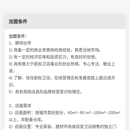
加盟条件
加盟条件：
1、期待伙伴
1) 具备一定的商业背景和经商经验，熟悉当地市场。
2) 有一定的经济实体和投资实力，有良好的信誉。
3) 具有致力于航标卫浴事业的创业热情，专心专注、敬业上
进。
4) 了解、信任航标卫浴，在经营理念和发展思路上能达成共
识。
5）具有高档洁具的品牌经营意识和理念。
2、店面需求
1) 店面面积：按城市类别划分，60m²--80 m²--100m²--200m²
以上，并配备仓库。
2) 店面位置：专业家装、建材市场或适宜卫浴销售的独立门