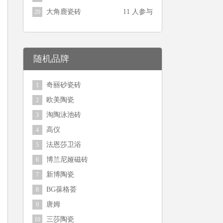
大角鹿瓷砖
11 人参与
20
随机品牌
奇丽砂瓷砖
1
欧美陶瓷
2
淘陶泳池砖
3
高仪
4
法恩莎卫浴
5
博兰尼娅磁砖
6
新博陶瓷
7
BG葆格荟
8
唐姆
9
三莎陶瓷
10