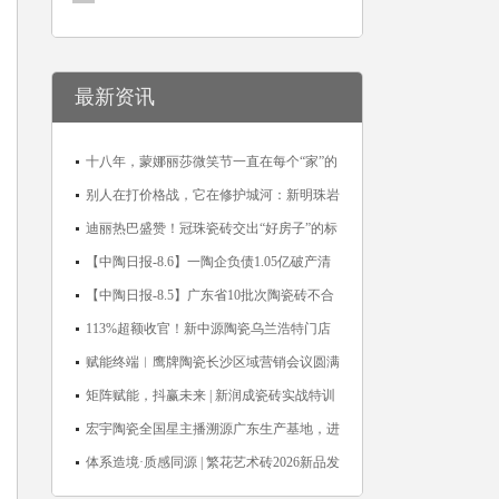
最新资讯
十八年，蒙娜丽莎微笑节一直在每个“家”的
故事里
别人在打价格战，它在修护城河：新明珠岩
板的逆势密码
迪丽热巴盛赞！冠珠瓷砖交出“好房子”的标
准答卷
【中陶日报-8.6】一陶企负债1.05亿破产清
算；东鹏拟延长基金投资期限；工信部开展
【中陶日报-8.5】广东省10批次陶瓷砖不合
建陶行业能效领跑者企业推荐工作
格；科达购买特福国际股份申请未通过；蒙
113%超额收官！新中源陶瓷乌兰浩特门店
娜丽莎5千万回购股份；建霖家居海外产能
周年活动圆满落幕
赋能终端︱鹰牌陶瓷长沙区域营销会议圆满
突破18亿元
举行，共探渠道拓展与门店升级新路径
矩阵赋能，抖赢未来 | 新润成瓷砖实战特训
营成功举办，吹响品牌秋季营销冲锋号！
宏宇陶瓷全国星主播溯源广东生产基地，进
阶ROI长效变现新路径
体系造境·质感同源 | 繁花艺术砖2026新品发
布媒体见面会圆满举行