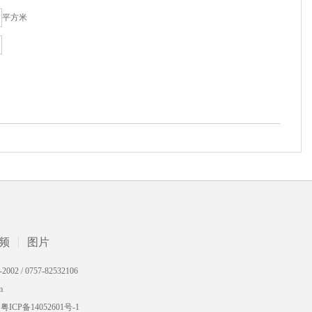
平方米
频
图片
 0757-82532106
m
备14052601号-1