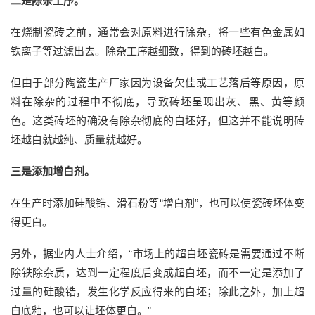
二是除杂工序。
在烧制瓷砖之前，通常会对原料进行除杂，将一些有色金属如
铁离子等过滤出去。除杂工序越细致，得到的砖坯越白。
但由于部分陶瓷生产厂家因为设备欠佳或工艺落后等原因，原
料在除杂的过程中不彻底，导致砖坯呈现出灰、黑、黄等颜
色。这类砖坯的确没有除杂彻底的白坯好，但这并不能说明砖
坯越白就越纯、质量就越好。
三是添加增白剂。
在生产时添加硅酸锆、滑石粉等“增白剂”，也可以使瓷砖坯体变
得更白。
另外，据业内人士介绍，“市场上的超白坯瓷砖是需要通过不断
除铁除杂质，达到一定程度后变成超白坯，而不一定是添加了
过量的硅酸锆，发生化学反应得来的白坯；除此之外，加上超
白底釉，也可以让坯体更白。”