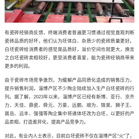
有瓷砖经销商反馈，终端消费者普遍更习惯通过视觉直观判断
瓷砖品质的好坏，他们认为坯体白、杂质少的瓷砖质量更好。
白坯瓷砖给消费者的感觉是品质好，溢价空间也就更大，换言
之白坯瓷砖卖相较好，更受消费者喜爱，能为瓷砖经销商带来
更多的利润。
由于瓷砖市场竞争激烈，为缓解产品同质化造成的销售压力，
提升销售利润，淄博产区不少陶企陆续加入生产白坯瓷砖的行
列。据了解，2023年以来，淄博产区已经有新博、亚行、京齐
力、天佳、鼎瓷、舜元、万豪、远鹏、顺为、锦昊、狮子王、
嵩岳、远丰、强强等陶企集中将通体坯改为白坯，以更好的产
品卖相，打造差异化，提高产品竞争力。
对此，有业内人士表示，目前白坯瓷砖不仅在淄博产区“火”了，