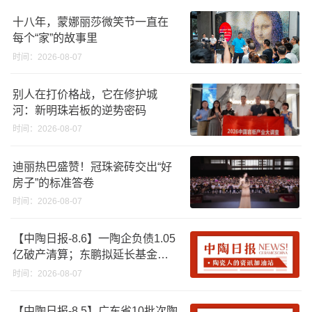
十八年，蒙娜丽莎微笑节一直在
每个“家”的故事里
时间：2026-08-07
别人在打价格战，它在修护城
河：新明珠岩板的逆势密码
时间：2026-08-07
迪丽热巴盛赞！冠珠瓷砖交出“好
房子”的标准答卷
时间：2026-08-07
【中陶日报-8.6】一陶企负债1.05
亿破产清算；东鹏拟延长基金投
资期限；工信部开展建陶行业能
时间：2026-08-07
效领跑者企业推荐工作
【中陶日报-8.5】广东省10批次陶