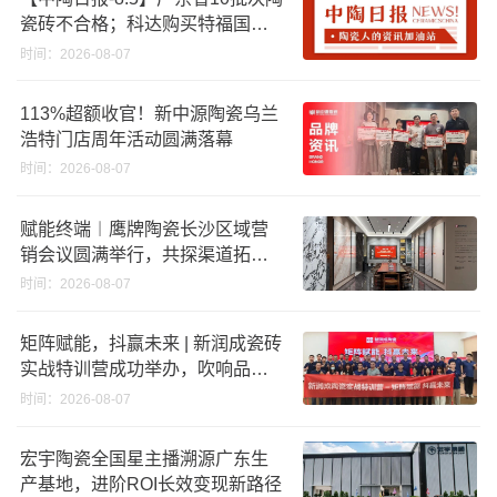
瓷砖不合格；科达购买特福国际
股份申请未通过；蒙娜丽莎5千万
时间：2026-08-07
回购股份；建霖家居海外产能突
破18亿元
113%超额收官！新中源陶瓷乌兰
浩特门店周年活动圆满落幕
时间：2026-08-07
赋能终端︱鹰牌陶瓷长沙区域营
销会议圆满举行，共探渠道拓展
与门店升级新路径
时间：2026-08-07
矩阵赋能，抖赢未来 | 新润成瓷砖
实战特训营成功举办，吹响品牌
秋季营销冲锋号！
时间：2026-08-07
宏宇陶瓷全国星主播溯源广东生
产基地，进阶ROI长效变现新路径