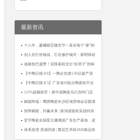
最新资讯
十八年，蒙娜丽莎微笑节一直在每个“家”的
故事里
别人在打价格战，它在修护城河：新明珠岩
板的逆势密码
迪丽热巴盛赞！冠珠瓷砖交出“好房子”的标
准答卷
【中陶日报-8.6】一陶企负债1.05亿破产清
算；东鹏拟延长基金投资期限；工信部开展
【中陶日报-8.5】广东省10批次陶瓷砖不合
建陶行业能效领跑者企业推荐工作
格；科达购买特福国际股份申请未通过；蒙
113%超额收官！新中源陶瓷乌兰浩特门店
娜丽莎5千万回购股份；建霖家居海外产能
周年活动圆满落幕
赋能终端︱鹰牌陶瓷长沙区域营销会议圆满
突破18亿元
举行，共探渠道拓展与门店升级新路径
矩阵赋能，抖赢未来 | 新润成瓷砖实战特训
营成功举办，吹响品牌秋季营销冲锋号！
宏宇陶瓷全国星主播溯源广东生产基地，进
阶ROI长效变现新路径
体系造境·质感同源 | 繁花艺术砖2026新品发
布媒体见面会圆满举行