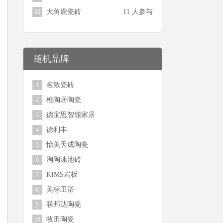
大角鹿瓷砖
11 人参与
20
随机品牌
名致瓷砖
1
樵陶居陶瓷
2
德宝思智能家居
3
德利丰
4
怡美天成陶瓷
5
淘陶泳池砖
6
KIMS岩板
7
美标卫浴
8
联邦达陶瓷
9
牧田陶瓷
10