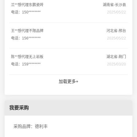
兰**想代理东鹏瓷砖
湖南省-长沙县
电话：150********
2025/05/22
王**想代理不限品牌
河北省-邢台
电话：156********
2025/05/22
陈**想代理无上岩板
湖北省-荆门
电话：159********
2025/03/20
加载更多+
我要采购
采购品牌：德利丰