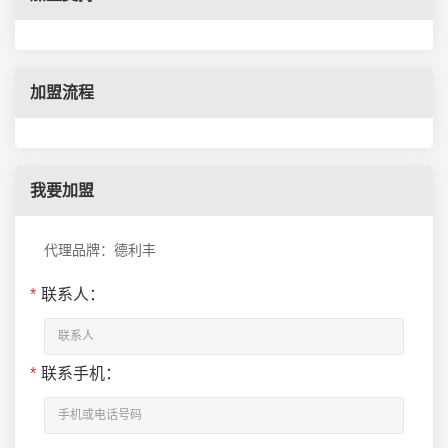
加盟流程
我要加盟
代理品牌：德利丰
*
联系人：
*
联系手机：