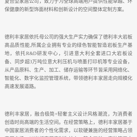
复合型家居公司，致力于为全球高端用户提供性能卓越、环
保健康的新型饰面材料和创新设计的空间整体定制方案。
德利丰家居依托母公司的强大生产实力确保了德利丰大岩板
高品质性能,所属企业拥有专业的绿色智能智造岩板生产基
地，依托R&D研发中心，引进意大利全套进口大岩板设
备、同步超3万吨位意大利压机与喷墨打印机等专业设备，
从产品原料、生产、加工、储存运输等环节皆采用网络化、
智能化、数字化监控管理系统，带领德利丰家居走向规模化
高速发展道路。
德利丰家居，融合极简+轻奢主义设计风格潮流，为消费者
创造时尚高端的生活空间。在经营策略上，德利丰家居基于
中国家居消费者的个性化需求，以软硬兼施的经营策略占领