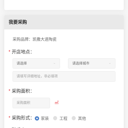
我要采购
采购品牌：凯撒大道陶瓷
*
开店地点：
*
采购面积：
㎡
*
采购形式：
家装
工程
其他