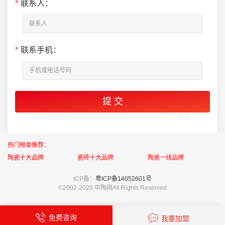
*
联系人：
*
联系手机：
热门榜单推荐：
陶瓷十大品牌
瓷砖十大品牌
陶瓷一线品牌
ICP备：
粤ICP备14052601号
©2002-
2026 中陶网All Rights Reserved
免费咨询
我要加盟