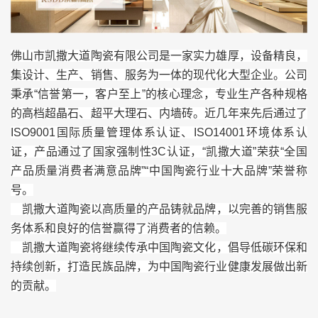
佛山市凯撒大道陶瓷有限公司是一家实力雄厚，设备精良，
集设计、生产、销售、服务为一体的现代化大型企业。公司
秉承“信誉第一，客户至上”的核心理念，专业生产各种规格
的高档超晶石、超平大理石、内墙砖。近几年来先后通过了
ISO9001国际质量管理体系认证、ISO14001环境体系认
证，产品通过了国家强制性3C认证，“凯撒大道”荣获“全国
产品质量消费者满意品牌”“中国陶瓷行业十大品牌”荣誉称
号。
凯撒大道陶瓷以高质量的产品铸就品牌，以完善的销售服
务体系和良好的信誉赢得了消费者的信赖。
凯撒大道陶瓷将继续传承中国陶瓷文化，倡导低碳环保和
持续创新，打造民族品牌，为中国陶瓷行业健康发展做出新
的贡献。