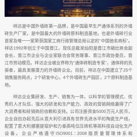
祥达是中国外墙砖第一品牌，是中国最早生产通体系列的外墙
砖生产厂家，是中国最大的外墙砖原料制造基地，也是外墙砖行业
首家及唯一一家荣获国家工商行政管理总局认定的“中国驰名商标”。
祥达1992年创立于中国晋江，现任总裁吴灿阳是晋江市磁灶商会副
会长、晋江市企业与企业家联合会常务理事、晋江市政协委员、晋
江市劳动模范。祥达企业被业界称为“通体砖制造专家”，通体砖的先
驱者，最具发展潜力的外墙砖企业。目前，祥达在中国建立了25个
销售服务网点，2个研发中心，4个外墙砖生产园区，2个原料制造基
地。
祥达企业集研发、生产、销售为一体，以科学的管理模式、优
秀的人才队伍、强大的研发和生产能力、高效的营销网络赢得了广
大消费者和经销商的信赖和支持。公司注册资金5000万元人民币，
企业自创办起先后从意大利引进具有世界先进水平的陶瓷生产线，
配置了意大利娜塞提窑炉和力泰高吨位压砖机等高科技自动化生产
设备。企业严格遵守ISO9001∶2008版质量管理体系和