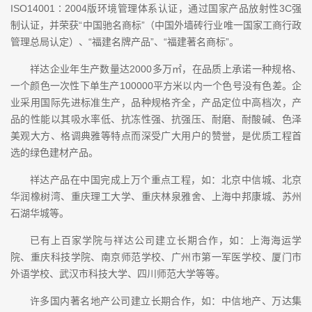
ISO14001∶2004版环境管理体系认证，通过国家产品放射性3C强
制认证，并荣获“中国驰名商标”（中国外墙砖行业唯一国家工商行政
管理总局认定）、“福建名牌产品”、“福建著名商标”。
祥达企业年生产数量达2000多万㎡，在品质上承诺一种规格、
一个颜色一次性下单生产100000平方米以内一个色号没有色差。企
业采用国际先进标准生产，品种规格齐全，产品定位中高档次，产
品的性能以其吸水率低、抗冻性强、抗强压、耐磨、耐酸碱、色泽
美观大方、格调典雅等特点而深受广大用户的赞誉，是优质工程首
选的绿色建材产品。
祥达产品在中国完成上万个重点工程，如：北京中信城、北京
华润橡树湾、重庆理工大学、重庆林泉雅舍、上海中邦康城、苏州
石湖华城等。
已有上百家学院与祥达公司建立长期合作，如：上海海运学
院、重庆科技学院、南京师范学校、广州市第一军医学校、厦门市
外语学校、武汉市科技大学、四川师范大学等等。
许多国内著名地产公司建立长期合作，如：中信地产、万达集