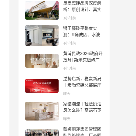
墨墨瓷砖品牌深度解
析：原创设计、真实
质感与市场口碑全览
3小时前
狮王瓷砖平整度实
测：R角成因、水波
纹真相、辊棒印解析
4小时前
与5A标准选购指南
黄浦民政2026政府开
放月| 斯米克磁砖广
场适老化体验中心正
4小时前
式亮相
逆势启新，稳赢新局
｜宏陶瓷砖总部展厅
焕新升级开工大吉
昨天
家装潮流｜轻法奶油
风怎么装？高端石英
石品牌法萨石，打造
昨天
质感橱柜台面
蒙娜丽莎集团管理团
队到终端去，厂商同