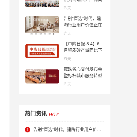
心找到市场的答案
昨天
告别“盲选”时代，建
陶行业用户价值正在
被改写！
昨天
【中陶日报-8.4】6
月瓷质砖产量同比下
降超10％；2家中国
昨天
陶企亮相马来西亚
冠珠省心交付发布会
ARCHIDEX 2026石
暨标杆城市服务转型
材展；东鹏已斥资
集训会圆满举行
4852万回购股份；方
昨天
向集团出海
热门资讯
告别“盲选”时代，建陶行业用户价值正在被改写！