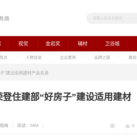
馆
视觉
金岩奖
辅材
卫浴城
热点
人物访谈
企业要闻
品牌之窗
展会
子”建设适用建材产品名录
登住建部“好房子”建设适用建材
观梅
阅读：9484
0