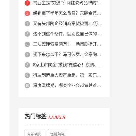
骂业主是“穷逼”？网红瓷砖品牌的“真实面目”被揭开了！
经销商下半年怎么备货？东鹏金意陶马可波罗等10大品牌集体亮剑
又有头部陶企经销商窜货被罚3.2万！品牌区域保护岌岌可危？
达不到这个条件，就别说自己做的是质感砖！
三块瓷砖索赔两万！一场闹剧撕开了装修“碰瓷”的遮羞布
接下来怎么干？马可波罗、金意陶、蒙娜丽莎、箭牌、欧神诺、宏宇…
8家上市陶企“撒钱”稳信心！东鹏、蒙娜丽莎等启动回购增持
科达制造重大资产重组，第一股东易主！
深度洗牌期，哪类企业会越做越难？哪类企业能逆势突围？
热门标签
青花瓷典
恒希陶瓷