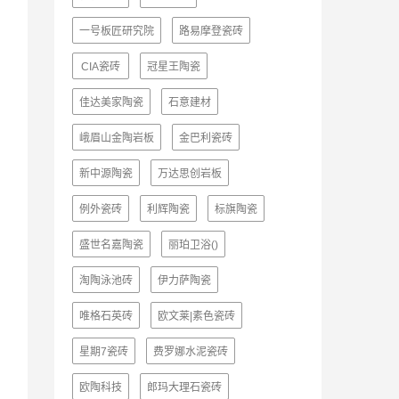
一号板匠研究院
路易摩登瓷砖
CIA瓷砖
冠星王陶瓷
佳达美家陶瓷
石意建材
峨眉山金陶岩板
金巴利瓷砖
新中源陶瓷
万达思创岩板
例外瓷砖
利辉陶瓷
标旗陶瓷
盛世名嘉陶瓷
丽珀卫浴()
淘陶泳池砖
伊力萨陶瓷
唯格石英砖
欧文莱|素色瓷砖
星期7瓷砖
费罗娜水泥瓷砖
欧陶科技
郎玛大理石瓷砖