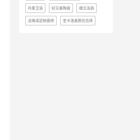
丹拿卫浴
好又美陶瓷
德立洁具
法维诺定制瓷砖
圣卡洛瓷质仿古砖