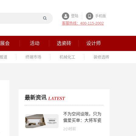
登陆
手机版
客服热线：400-115-2002
展会
活动
选瓷砖
设计师
报道
终端市场
机械化工
装修选砖
最新资讯
不为空间设限，只为
偏爱买单：大将军瓷
砖解锁“高级哑”人居
2小时前
美学