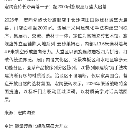
宏陶瓷砖长沙再落一子：超2000㎡旗舰展厅盛大启幕
2026年，宏陶瓷砖长沙旗舰店于长沙湾田国际建材城盛大启
幕，门店面积超2000㎡。该展厅采用建筑化手法构建空间秩
序，集展示、交流、选材于一体，定位为高端瓷砖艺术馆。旗
舰店外立面铺陈大地系列·云砂莱姆石，内部以3.6米选材墙与
4.6米挑空形成竖向张力。大堂区以凯旋连纹岩板四片拼接，打
破传统边界感。展厅内设文化区、场景样板区和水吧区等多元
功能分区，全系产品按序列分区陈列，以“陈列即建筑”为手法构
建清晰有序的材质谱系。洽谈区不设隔断，仅以家具围合，营
造开放自然的选材氛围。宏陶瓷砖表示，2026年渠道战略将全
面提速，以标杆门店驱动区域深耕，以材质美学对话高端圈
层。
来源：宏陶陶瓷
卓远·能量砖西北旗舰店盛大开业