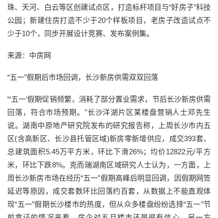
珠、天河、白云等区创建试点区，打造标杆项目与“好房子”科技
公园；新建住房打造不少于20个样板项目，老房子改造试点不
少于10个，同步开展设计竞赛、发布案例集。
来源：中房网
“五一”假期后市场回调，长沙新房供需双双回落
“‘五一’假期促销频繁，消耗了部分置业需求，节后长沙新房供需
回落，符合市场预期。”长沙洋湖片区某楼盘营销人士邓先生
说。湖南中原地产研究院发布的研究报告称，上周长沙市内五
区(含高新区、长沙县托管区域)新房零新增供应，成交393套、
总建筑面积5.45万平方米，环比下滑26%；均价12822元/平方
米，环比下跌8%。克而瑞湖南区域研究人士认为，一方面，上
周长沙新房市场在经历“五一”假期高峰后明显回调，因假期网签
延迟等原因，成交套数环比回落约百套，从数据上不能直观体
现“五一”假期长沙楼市的热度，但从众多楼盘纷纷选择“五一”节
前拿证的情况来看，房企对五月楼市还是很有信心。另一方