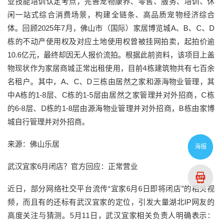
业技能培训认定考点，完善宠物康养、零售、服务、培训、休
闲一站式综合消费场景，构建全链条、高品质宠物经济综合
体。回顾2025年7月，佛山市（国际）家居博览城A、B、C、D
栋的不动产使用权及对应土地使用权曾被挂网拍卖，起拍价逾
10.6亿元，最终却因无人报价流拍。根据此前资料，该项目上盖
物现状作为家居商城正常出租使用，目前4栋建筑物共有七百余
名租户。其中，A、C、D三栋由居然之家和源海物业管理，其
中A栋的1-8层、C栋的1-5层由居然之家管理并对外招商，C栋
的6-8层、D栋的1-8层由源海物业管理并对外招商，B栋由家博
城自行管理并对外招商。
来源：佛山乐居
海报
武汉宜家6月闭店？官方回应：正常营业
近日，部分网络社交平台流传“宜家6月6日即将闭店”的相关视
频，而且有的还标有武汉宜家的定位，引发大量湖北IP网友的
高度关注与猜测。5月11日，武汉宜家相关负责人明确表示：