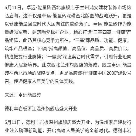
5月11日，卓远·能量砖西北旗舰店于兰州鸿安建材装饰市场恢
弘启幕。这不仅是卓远·能量砖深耕西北版图的战略跃升，更是
以健康能量回应时代人居向往的重磅落子。卓远·能量砖作为能
量砖领军者、建筑陶瓷标杆企业，精心打造“三基四高一健康”产
品矩阵，此乃其核心竞争力所在。“三基”即品质、功能、健康，
筑牢产品根基；“四高”指高颜值、高品位、高品质、高质价比，
精准把握行业脉搏；“一健康”深度契合时代需求，引领行业迈向
健康人居新境界。此次西北兰州旗舰店的落成，既是卓远·能量
砖在西北市场的战略支点，更是品牌践行“健康中国2030”建设号
召、传递健康人居美学的具体实践。
来源：卓远能量砖
德利丰岩板浙江温州旗舰店盛大开业
5月11日，德利丰岩板温州旗舰店盛大开业，为温州家居建材行
业注入磅礴新动能，开启高端人居美学的全新时代。德利丰岩