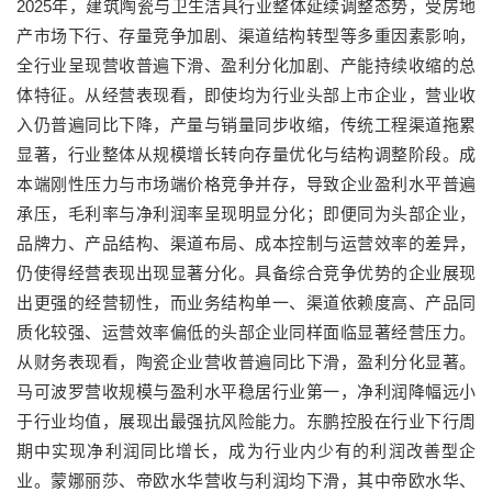
2025年，建筑陶瓷与卫生洁具行业整体延续调整态势，受房地
产市场下行、存量竞争加剧、渠道结构转型等多重因素影响，
全行业呈现营收普遍下滑、盈利分化加剧、产能持续收缩的总
体特征。从经营表现看，即使均为行业头部上市企业，营业收
入仍普遍同比下降，产量与销量同步收缩，传统工程渠道拖累
显著，行业整体从规模增长转向存量优化与结构调整阶段。成
本端刚性压力与市场端价格竞争并存，导致企业盈利水平普遍
承压，毛利率与净利润率呈现明显分化；即便同为头部企业，
品牌力、产品结构、渠道布局、成本控制与运营效率的差异，
仍使得经营表现出现显著分化。具备综合竞争优势的企业展现
出更强的经营韧性，而业务结构单一、渠道依赖度高、产品同
质化较强、运营效率偏低的头部企业同样面临显著经营压力。
从财务表现看，陶瓷企业营收普遍同比下滑，盈利分化显著。
马可波罗营收规模与盈利水平稳居行业第一，净利润降幅远小
于行业均值，展现出最强抗风险能力。东鹏控股在行业下行周
期中实现净利润同比增长，成为行业内少有的利润改善型企
业。蒙娜丽莎、帝欧水华营收与利润均下滑，其中帝欧水华、