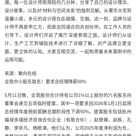
潮。每一位设计师用简短的几分钟，分享了自己的设计理念、
设计故事，以及对“材料与空间关系”的独到见解。从奢华大宅到
温馨小居，多元的设计观在此碰撞、交融。这一刻，品牌与设
计师不再是甲乙方，而是志同道合的共创伙伴。在工作人员的
引导下，设计师们开启了展厅深度参观之旅。设计师们从设
计、生产工艺到铺贴技术进行了详细了解，对产品建立更全
面、更立体的认知。大家互相交流，一起构思着未来案例中的
运用可能。
来源：聚向在线
全筑中小股东联名！要求总经理降薪50%
5月11日晚，全筑股份合计持有公司1%以上股份的六名股东向
董事会递交五项临时提案，其中一项要求自2026年1月1日起将
总经理年度税前薪酬总额阶段性下调50%。提案股东包括杭州
福禄多禧经济咨询合伙企业（有限合伙）、赵登峰、赵练、孔
静、李非凡、杨皓津。他们认为，公司2025年度净利润为负，