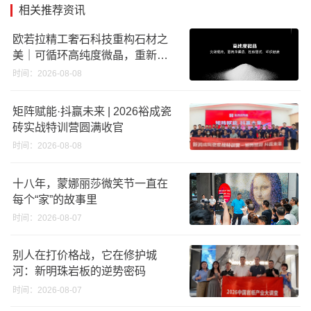
相关推荐资讯
欧若拉精工奢石科技重构石材之
美｜可循环高纯度微晶，重新定
义高端奢石原料
时间：2026-08-08
矩阵赋能·抖赢未来 | 2026裕成瓷
砖实战特训营圆满收官
时间：2026-08-08
十八年，蒙娜丽莎微笑节一直在
每个“家”的故事里
时间：2026-08-07
别人在打价格战，它在修护城
河：新明珠岩板的逆势密码
时间：2026-08-07