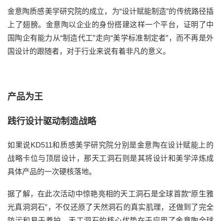
金意陶
质感美学研究院的成立，
为
“设计赋能制造”
的
传统路径
插
上了翅膀
。
金意陶以企业
的
身份搭建这样一个平台，证明了中
国陶企有能力从
“制造代工”走向“美学标准制定者”，而不再是外
国设计的跟随者
，
对于行业来说有着非凡的意义。
产品为王
践行设计驱动制造战略
如果说
KD511和质感美学研究院
分别是金意陶在设计赋能上的
战略卡位与顶层设计，那天工洞石则是其将设计和美学淬炼成
具体产品的一次硬核落地。
据了解，在此次活动中惊艳亮相的天工洞石是全球首款
“原生雅
光真洞洞石”，不仅还原了天然洞石的真实肌理，
还做到了完全
防污
和易
于养护。
天工洞石的
核心优势在于应用了
金意陶全球