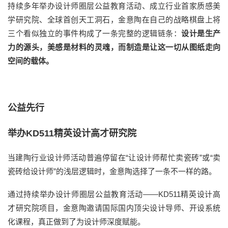
持续多年举办
设计师圈层公益教育
活动
、
成立
行业
首家
质感美
学研究院、全球首创天工洞石
，
金意陶在自己的
战略棋盘上
将
三个看似独立的事件
构成了一条完整的逻辑链条：
设计是生产
力的源头，美感是材料的灵魂，而制造是让这一切从图纸走向
空间的载体。
公益先行
举办KD511精英设计高才研究院
当建陶
行业设计师活动普遍停留在
“
让设计师帮忙卖瓷砖
”
或
“卖
瓷砖
给设计师
”的浅层逻辑时，金意陶
选择了
一条不一样的路
。
通过持续举办
设计师圈层公益教育
活动
——
KD511精英设计高
才研究院
项目，
金意陶邀请国际国内顶尖设计导师
、
开设
系统
化课程
，
真正
做到了
为设计师深度赋能。