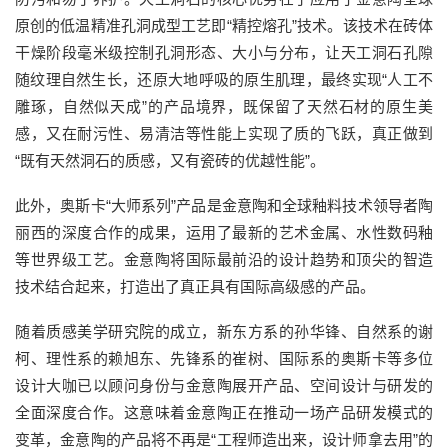
原创
的
低温精准孔洞成型工艺
即
“
精控熔孔
”
技术
。
该技术
在砖体
干燥阶段毫米级控制孔洞形态、大小与分布，让
天工洞石
孔隙
随纹理自然生长，还原大地呼吸的原生肌理
，
最终实现
“人工不
雕琢，自然似天成”的产品境界
，既保留了天然石材的原生美
感，又在耐污性、易清洁等性能上实现了质的飞跃，
真正做到
“既有天然洞石的质感，又有瓷砖的优越性能”。
此外，奥斯卡
“大师系列”产品是金意陶和全球釉料技术领导者陶
丽西的深度合作的成果，运用了最新的艺术金属、水性数码釉
等世界级工艺。
金意陶将国际最前沿的设计趋势和顶尖的智造
技术结合起来，打造出了真正具有国际高级感的产品。
随着质感美学研究院的成立，
新东方系的孙华锋、自然系的谢
柯、理性系的赖旭东、先锋系的崔树、国际系的奥斯卡等
多位
设计大咖已以顾问身份与金意陶展开产品、空间设计与研发的
全面深度合作。这意味着金意陶正在推动一场产品研发模式的
变革
，金意陶
的产品将不再是
“工程师造出来，设计师拿去用”的