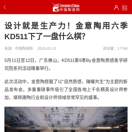
设计就是生产力！金意陶用六季
KD511下了一盘什么棋？
来源：中国陶瓷网
2026-05-13
阅读量：17768
5月11日至12日，广东佛山，
KD511第6季By金意陶质感美学研
究院系列活动隆重举行。
此次活动中，金意陶
搭载了以
“
自然质感，臻耀共生
”为主题的新
品发布会
，
多重重磅事件吸引了全国各地上千名精英设计师参
加，堪称建陶行业和设计师领域非常罕见的盛事。