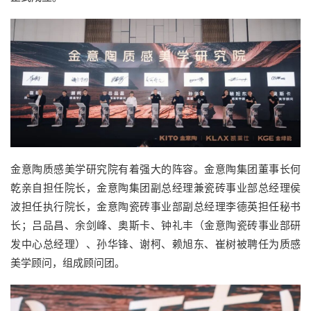
金意陶质感美学研究院
有着强大的阵容。金意陶集团董事长何
乾亲自担任院长，金意陶集团副总经理兼瓷砖事业部总经理侯
波担任执行院长，金意陶瓷砖事业部副总经理李德英担任秘书
长；吕品昌、余剑峰、奥斯卡、钟礼丰（金意陶瓷砖事业部研
发中心总经理）、孙华锋、谢柯、赖旭东、崔树被聘任为质感
美学顾问，组成顾问团。