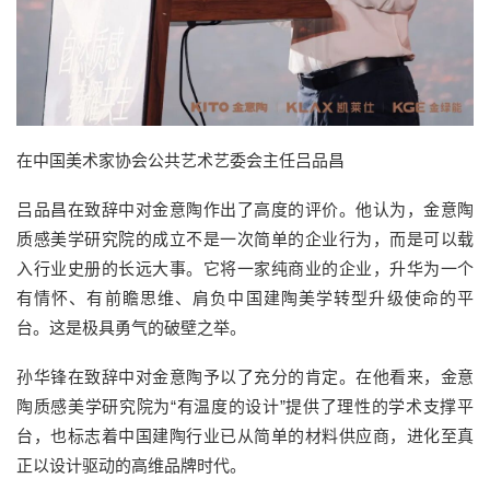
在中国美术家协会公共艺术艺委会主任吕品昌
吕品昌在致辞中
对金意陶作出了高度的评价。他认为
，
金意陶
质感美学研究院的成立不是一
次
简单的企业行为，而是可以载
入行业史册的长远大事。它
将
一
家
纯商业的企业，升华为一个
有情怀、有前瞻思维、肩负中国建陶美学转型升级使命的平
台。
这是极具勇气的破壁之举
。
孙华锋
在致辞中对
金意陶予以了充分的肯定。在他看来，
金意
陶
质感美学研究院为
“
有温度的设计
”
提供了理性的学术支撑平
台，也标志着中国建陶行业已从简单的材料供应商，进化至真
正以设计驱动的高维品牌时代
。