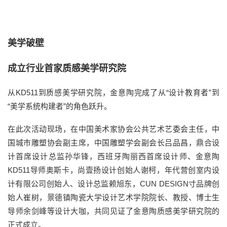
美学破壁
成立行业首家质感美学研究院
从
KD511到质感美学研究院，金意陶完成了从“设计教育者”到
“美学系统构建者”的角色跃升。
在此次活动现场，在中国美术家协会公共艺术艺委会主任，中
国城市雕塑协会副主席，中国雕塑学会副会长吕品昌，鼎合设
计首席设计总监孙华锋，西班牙陶丽西首席设计师、金意陶
KD511导师奥斯卡，
尚壹扬设计创始人谢柯，年代营创室内设
计有限公司创始人、设计总监赖旭东，
CUN DESIGN寸品牌创
始人崔树，景德镇陶瓷大学设计艺术学院院长、教授、博士生
导师余剑峰等设计大咖，共同见证了金意陶质感美学研究院的
正式成立。