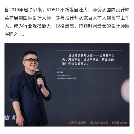
自
2019年启动以来
，
KD511
不断发展壮大，
师资从国内
设计精
英
扩展到国际
设计
大师，参与设计师从数百人扩大到每季上千
人，成为行业规模最大、规格最高、持续时间最长的设计师圈
层
IP之一。