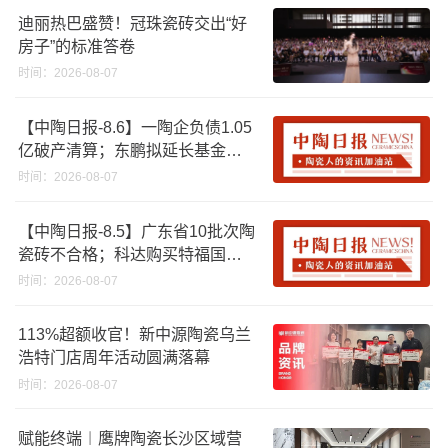
迪丽热巴盛赞！冠珠瓷砖交出“好
房子”的标准答卷
时间：2026-08-07
【中陶日报-8.6】一陶企负债1.05
亿破产清算；东鹏拟延长基金投
资期限；工信部开展建陶行业能
时间：2026-08-07
效领跑者企业推荐工作
【中陶日报-8.5】广东省10批次陶
瓷砖不合格；科达购买特福国际
股份申请未通过；蒙娜丽莎5千万
时间：2026-08-07
回购股份；建霖家居海外产能突
破18亿元
113%超额收官！新中源陶瓷乌兰
浩特门店周年活动圆满落幕
时间：2026-08-07
赋能终端︱鹰牌陶瓷长沙区域营