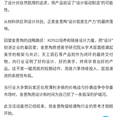
了设计对自然肌理的追求
，
用产品验证了
“设计驱动制造”的可能
性。
从材料供应到设计共创，正是金意陶
“设计就是生产力”的最终落
地。
回望金意陶的战略路径：
KD511培养和链接设计力量，把“设计”
刻进
企业
的
基因里；
金意陶
质感美学研究院从学术层面搭建起
美学的框架与共识；天工洞石
等产品
则作为闭环的最终交付
物，向行业证明了好的设计、好的美学，终将孕育出好的产
品。这不是一蹴而就的短期动作，而是
六季
持续投入、层层递
进的系统性布局。
当行业大多数玩家还在用薄利多销的价格战与抄袭战争夺存量
市场时，金意陶用
设计和
时间为
自己
挖了一条极深的护城河。
此次活动虽然已经结束
，
但
金意陶留给
建陶
行业的思考才刚刚
开始
。