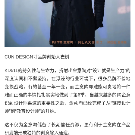
CUN DESIGN寸品牌创始人崔树
KD511的持久
性与生命力
，折射出金意陶对
“设计就是生产力”的
深度认同
和不懈坚持
。
在
浮躁的
行业
环境下
，
很多
品牌
不停地
变换战略
，
有的甚至一年一变，
而金意陶
却难能可贵地将
一件
难而正确的事情扎扎实实地做
到了第
6季
。当越来越多的陶企意
识到设计师渠道的重要性
之后
，金意陶已经完成了从
“链接设计
师”到“教育设计师”的升维
。
这不仅为
金意陶
储备了长期信任资源，更
有利于金意陶在
产品
研发端形成独特的创意输入通道。